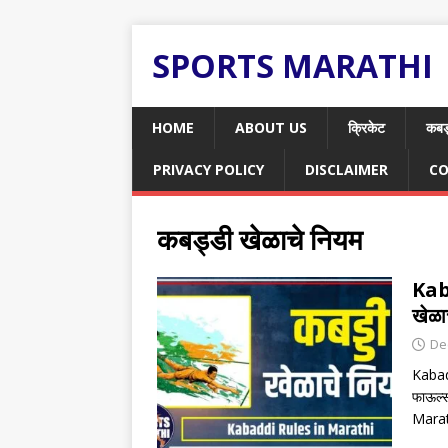
SPORTS MARATHI
HOME
ABOUT US
क्रिकेट
कबड
PRIVACY POLICY
DISCLAIMER
CO
कबड्डी खेळाचे नियम
Kab
खेळा
De
Kabad
फाऊल्
Mara