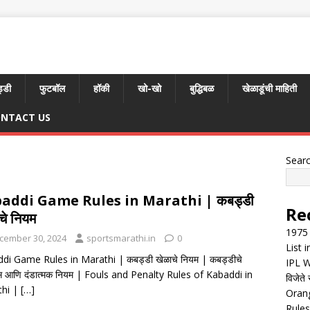
्डी
फुटबॉल
हॉकी
खो-खो
बुद्धिबळ
खेळाडूंची माहिती
NTACT US
Sear
addi Game Rules in Marathi | कबड्डी
Re
चे नियम
1975 
cember 30, 2024
sportsmarathi.in
0
List 
di Game Rules in Marathi | कबड्डी खेळाचे नियम | कबड्डीचे
IPL W
स आणि दंडात्मक नियम | Fouls and Penalty Rules of Kabaddi in
विजेते 
thi |
[…]
Orang
Rules