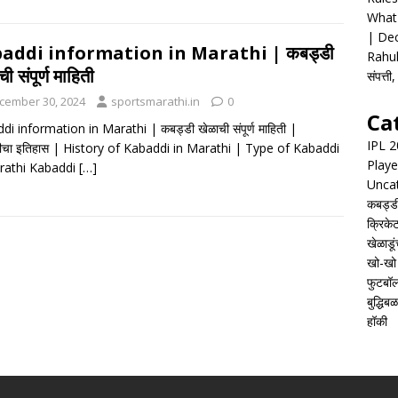
What 
| Dec
addi information in Marathi | कबड्डी
Rahul
ी संपूर्ण माहिती
संपत्त
cember 30, 2024
sportsmarathi.in
0
Ca
i information in Marathi | कबड्डी खेळाची संपूर्ण माहिती |
IPL 
ीचा इतिहास | History of Kabaddi in Marathi | Type of Kabaddi
Playe
rathi Kabaddi
[…]
Unca
कबड्ड
क्रिके
खेळाडूं
खो-खो
फुटबॉ
बुद्धिबळ
हॉकी