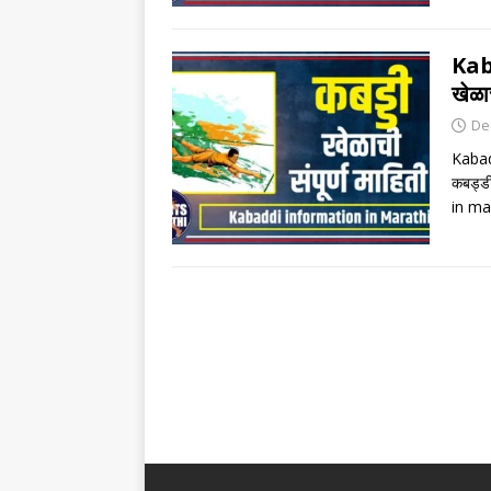
Kab
खेळाच
De
Kabadd
कबड्ड
in ma