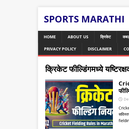
SPORTS MARATHI
HOME
ABOUT US
क्रिकेट
कबड
PRIVACY POLICY
DISCLAIMER
CO
क्रिकेट फील्डिंगमध्ये यष्टिरक्षक
Cri
फील्
De
Cricke
सविस्त
fieldi