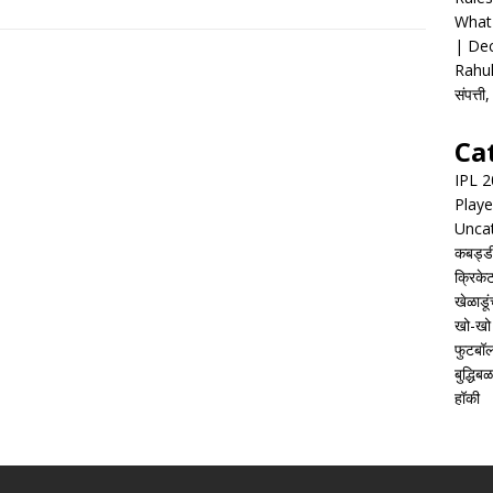
What 
| Dec
Rahul
संपत्त
Ca
IPL 
Playe
Unca
कबड्ड
क्रिके
खेळाडूं
खो-खो
फुटबॉ
बुद्धिबळ
हॉकी