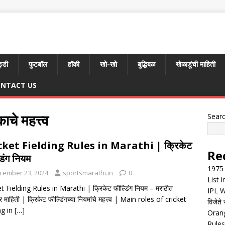
्डी
फुटबॉल
हॉकी
खो-खो
बुद्धिबळ
खेळाडूंची माहिती
NTACT US
ाचे महत्त्व
Sear
cket Fielding Rules in Marathi | क्रिकेट
Re
डिंग नियम
1975 
cember 23, 2024
sportsmarathi.in
0
List 
t Fielding Rules in Marathi | क्रिकेट फील्डिंग नियम – मराठीत
IPL W
र माहिती | क्रिकेट फील्डिंगच्या नियमांचे महत्त्व | Main roles of cricket
विजेते 
ng in
[…]
Orang
Rules