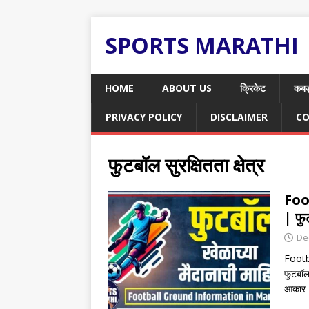
SPORTS MARATHI
HOME
ABOUT US
क्रिकेट
कबड
PRIVACY POLICY
DISCLAIMER
CO
फुटबॉल सुरक्षितता क्षेत्र
Foo
| फु
De
Footb
फुटबॉल
आकार 