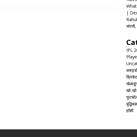
What 
| Dec
Rahul
संपत्त
Ca
IPL 
Playe
Unca
कबड्ड
क्रिके
खेळाडूं
खो-खो
फुटबॉ
बुद्धिबळ
हॉकी