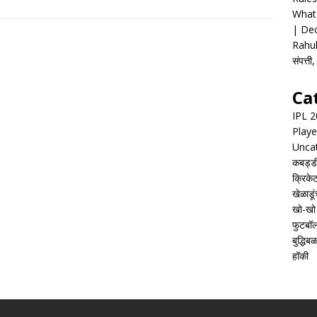
What 
| Dec
Rahul
संपत्त
Ca
IPL 
Playe
Unca
कबड्ड
क्रिके
खेळाडूं
खो-खो
फुटबॉ
बुद्धिबळ
हॉकी