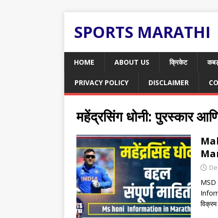
SPORTS MARATHI
HOME
ABOUT US
क्रिकेट
कबड
PRIVACY POLICY
DISCLAIMER
CO
महेंद्रसिंग धोनी: पुरस्कार आण
Mah
Mara
De
MSD I
Informa
विक्रम 