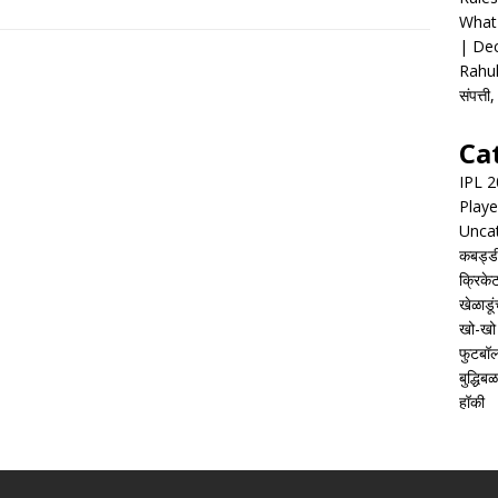
What 
| Dec
Rahul
संपत्त
Ca
IPL 
Playe
Unca
कबड्ड
क्रिके
खेळाडूं
खो-खो
फुटबॉ
बुद्धिबळ
हॉकी