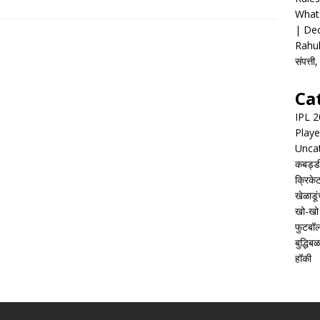
What 
| Dec
Rahul
संपत्त
Ca
IPL 
Playe
Unca
कबड्ड
क्रिके
खेळाडूं
खो-खो
फुटबॉ
बुद्धिबळ
हॉकी