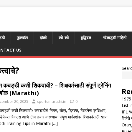
्डी
फुटबॉल
हॉकी
खो-खो
बुद्धिबळ
खेळाडूंची माहिती
NTACT US
त्वाचे?
Sear
त कबड्डी कशी शिकवावी? – शिक्षकांसाठी संपूर्ण ट्रेनिंग
Re
गदर्शक (Marathi)
1975 
cember 20, 2025
sportsmarathi.in
0
List 
कबड्डी कशी शिकवावी? कबड्डीचे नियम, तंत्र, ड्रिल्स, फिटनेस प्रशिक्षण,
IPL W
डिफेन्स स्किल्स आणि टीम तयार करण्याचा संपूर्ण मार्गदर्शक. शिक्षकांसाठी खास
विजेते 
di Training Tips in Marathi
[…]
Orang
Rules