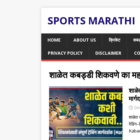
SPORTS MARATHI
HOME
ABOUT US
क्रिकेट
कबड
PRIVACY POLICY
DISCLAIMER
CO
शाळेत कबड्डी शिकवणे का महत्
शाळे
मार्
De
शाळेत 
रेडिंग–
Kabad