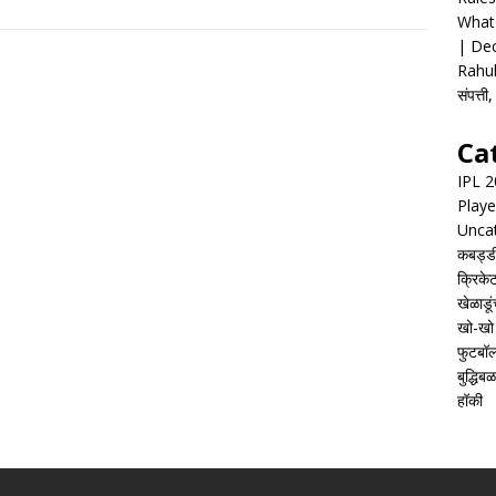
What 
| Dec
Rahul
संपत्त
Ca
IPL 
Playe
Unca
कबड्ड
क्रिके
खेळाडूं
खो-खो
फुटबॉ
बुद्धिबळ
हॉकी