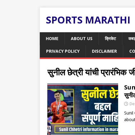
SPORTS MARATHI
HOME
ABOUT US
क्रिकेट
कबड
PRIVACY POLICY
DISCLAIMER
CO
सुनील छेत्री यांची प्रारंभिक ज
Sun
सुनील
De
Sunil 
about 