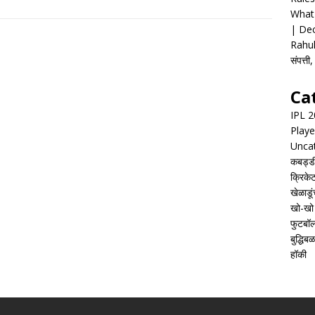
What 
| Dec
Rahul
संपत्त
Ca
IPL 
Playe
Unca
कबड्ड
क्रिके
खेळाडूं
खो-खो
फुटबॉ
बुद्धिबळ
हॉकी