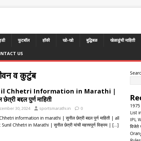
्डी
फुटबॉल
हॉकी
खो-खो
बुद्धिबळ
खेळाडूंची माहिती
NTACT US
ीवन व कुटुंब
Sear
il Chhetri Information in Marathi |
Re
 छेत्री बद्दल पुर्ण माहिती
1975 
cember 30, 2024
sportsmarathi.in
0
List 
Chhetri information in marathi | सुनील छेत्री बद्दल पुर्ण माहिती | all
IPL W
Sunil Chhetri in Marathi | सुनील छेत्री यांची महत्त्वपूर्ण विक्रम |
[…]
विजेते 
Orang
Rules