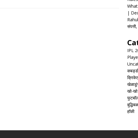
What 
| Dec
Rahul
संपत्त
Ca
IPL 
Playe
Unca
कबड्ड
क्रिके
खेळाडूं
खो-खो
फुटबॉ
बुद्धिबळ
हॉकी