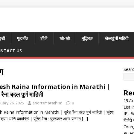
्डी
फुटबॉल
हॉकी
खो-खो
बुद्धिबळ
खेळाडूंची माहिती
NTACT US
पण
Sear
esh Raina Information in Marathi |
Re
 रैना बद्दल पुर्ण माहिती
1975 
nuary 26, 2025
sportsmarathi.in
0
List 
 Raina Information in Marathi | सुरेश रैना बद्दल पुर्ण माहिती | सुरेश
IPL W
 विक्रम आणि कामगिरी | सुरेश रैना : पुरस्कार आणि सन्मान
[…]
विजेते 
Orang
Rules