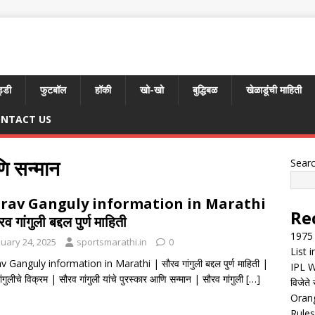
्डी
फुटबॉल
हॉकी
खो-खो
बुद्धिबळ
खेळाडूंची माहिती
NTACT US
णि सन्मान
Sear
rav Ganguly information in Marathi
Re
व गांगुली बद्दल पुर्ण माहिती
1975 
nuary 24, 2025
sportsmarathi.in
0
List 
 Ganguly information in Marathi | सौरव गांगुली बद्दल पुर्ण माहिती |
IPL W
ंगुलीचे विक्रम | सौरव गांगुली यांचे पुरस्कार आणि सन्मान | सौरव गांगुली
[…]
विजेते 
Orang
Rules