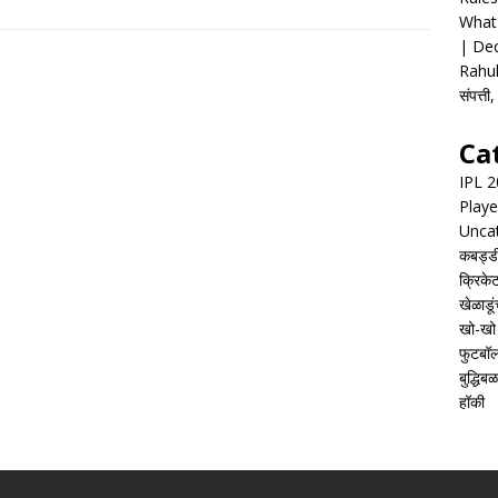
What 
| Dec
Rahul
संपत्त
Ca
IPL 
Playe
Unca
कबड्ड
क्रिके
खेळाडूं
खो-खो
फुटबॉ
बुद्धिबळ
हॉकी