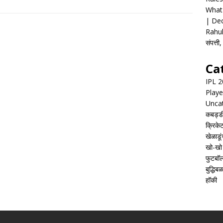
What 
| Dec
Rahul
संपत्त
Ca
IPL 
Playe
Unca
कबड्ड
क्रिके
खेळाडूं
खो-खो
फुटबॉ
बुद्धिबळ
हॉकी