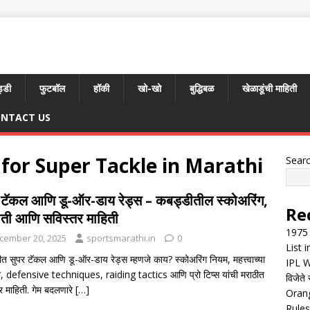
्डी
फुटबॉल
हॉकी
खो-खो
बुद्धिबळ
खेळाडूंची माहिती
NTACT US
 for Super Tackle in Marathi
Sear
 टॅकल आणि डू-ऑर-डाय रेड्स – कबड्डीतील स्कोअरिंग,
Re
ती आणि सविस्तर माहिती
1975 
cember 20, 2025
sportsmarathi.in
0
List 
त सुपर टॅकल आणि डू-ऑर-डाय रेड्स म्हणजे काय? स्कोअरिंग नियम, महत्त्वाच्या
IPL W
, defensive techniques, raiding tactics आणि प्रो टिप्स यांची मराठीत
विजेते 
र माहिती. गेम बदलणारे
[…]
Orang
Rules