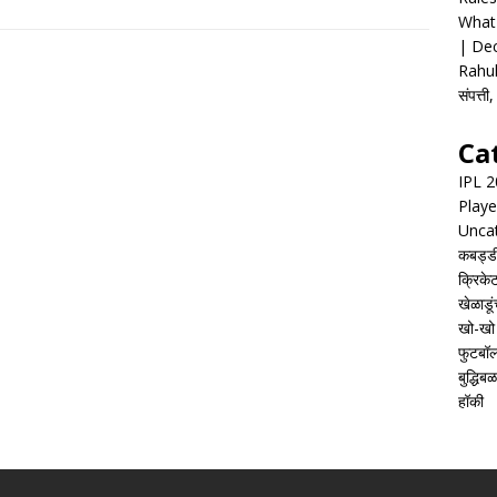
What 
| Dec
Rahul
संपत्त
Ca
IPL 
Playe
Unca
कबड्ड
क्रिके
खेळाडूं
खो-खो
फुटबॉ
बुद्धिबळ
हॉकी