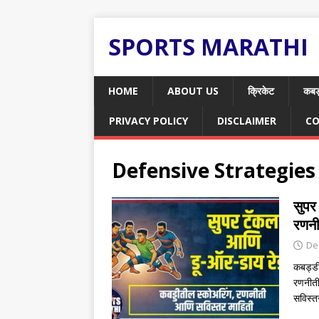
SPORTS MARATHI
HOME
ABOUT US
क्रिकेट
कबड
PRIVACY POLICY
DISCLAIMER
CO
Defensive Strategies
सुपर
रणनी
De
कबड्डी
रणनीती
सविस्त