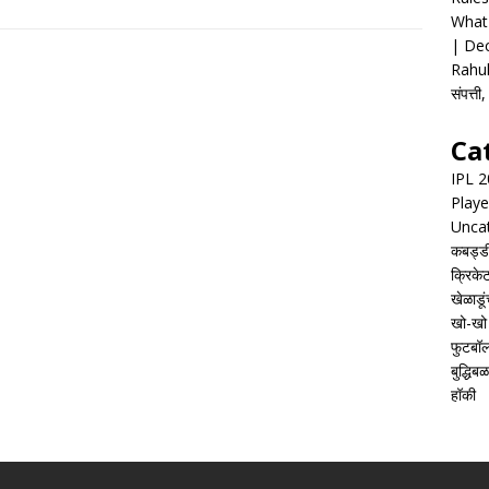
What 
| Dec
Rahul
संपत्त
Ca
IPL 
Playe
Unca
कबड्ड
क्रिके
खेळाडूं
खो-खो
फुटबॉ
बुद्धिबळ
हॉकी