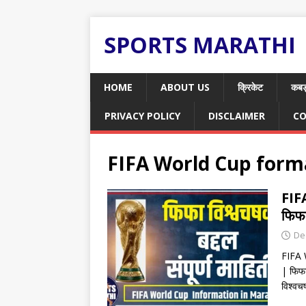
SPORTS MARATHI
HOME
ABOUT US
क्रिकेट
कबड
PRIVACY POLICY
DISCLAIMER
CO
FIFA World Cup form
FIF
फिफा
De
FIFA W
| फिफा
विश्वच