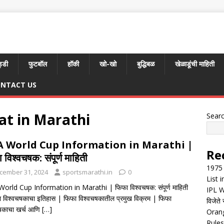
्डी
फुटबॉल
हॉकी
खो-खो
बुद्धिबळ
खेळाडूंची माहिती
NTACT US
at in Marathi
Sear
A World Cup Information in Marathi |
Re
 विश्वचषक: संपूर्ण माहिती
1975 
cember 31, 2024
sportsmarathi.in
0
List 
orld Cup Information in Marathi | फिफा विश्वचषक: संपूर्ण माहिती
IPL W
 विश्वचषकाचा इतिहास | फिफा विश्वचषकातील प्रमुख विक्रम | फिफा
विजेते 
षकाचा खर्च आणि
[…]
Orang
Rules