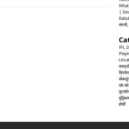
What 
| Dec
Rahul
संपत्त
Ca
IPL 
Playe
Unca
कबड्ड
क्रिके
खेळाडूं
खो-खो
फुटबॉ
बुद्धिबळ
हॉकी