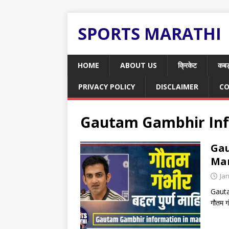
SPORTS MARATHI
HOME
ABOUT US
क्रिकेट
कबड
PRIVACY POLICY
DISCLAIMER
CO
Gautam Gambhir Inf
Gau
Mara
Ja
Gautam
गौतम ग