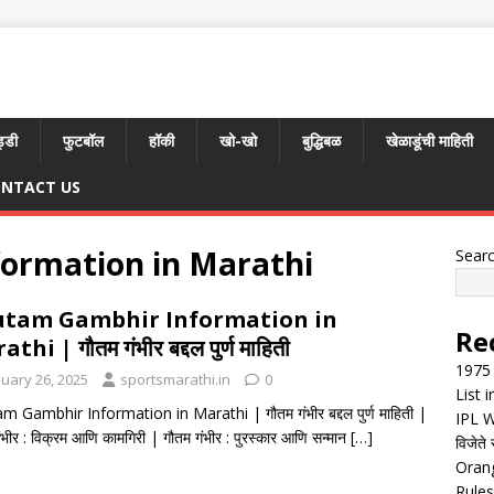
्डी
फुटबॉल
हॉकी
खो-खो
बुद्धिबळ
खेळाडूंची माहिती
NTACT US
ormation in Marathi
Sear
tam Gambhir Information in
Re
thi | गौतम गंभीर बद्दल पुर्ण माहिती
1975 
nuary 26, 2025
sportsmarathi.in
0
List 
 Gambhir Information in Marathi | गौतम गंभीर बद्दल पुर्ण माहिती |
IPL W
ंभीर : विक्रम आणि कामगिरी | गौतम गंभीर : पुरस्कार आणि सन्मान
[…]
विजेते 
Orang
Rules