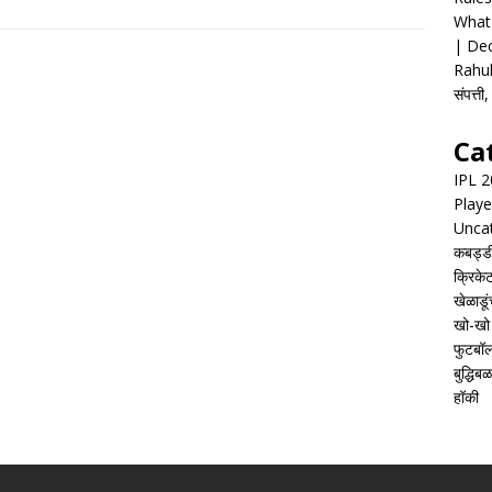
What 
| Dec
Rahul
संपत्त
Ca
IPL 
Playe
Unca
कबड्ड
क्रिके
खेळाडूं
खो-खो
फुटबॉ
बुद्धिबळ
हॉकी