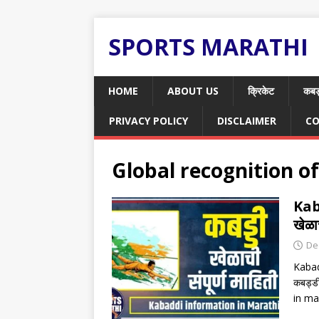
SPORTS MARATHI
HOME
ABOUT US
क्रिकेट
कबड
PRIVACY POLICY
DISCLAIMER
CO
Global recognition o
Kab
खेळाच
De
Kabadd
कबड्ड
in ma