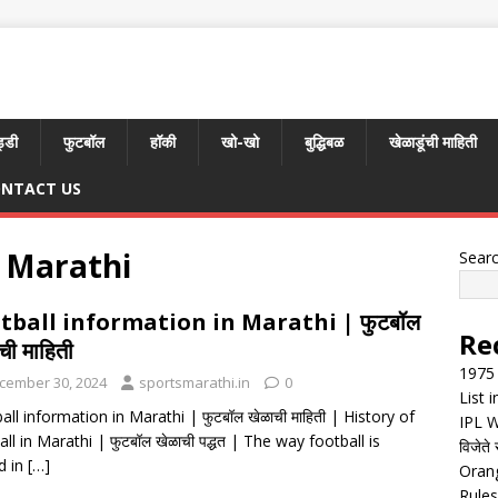
्डी
फुटबॉल
हॉकी
खो-खो
बुद्धिबळ
खेळाडूंची माहिती
NTACT US
n Marathi
Sear
tball information in Marathi | फुटबॉल
Re
ची माहिती
1975 
cember 30, 2024
sportsmarathi.in
0
List 
all information in Marathi | फुटबॉल खेळाची माहिती | History of
IPL W
ll in Marathi | फुटबॉल खेळाची पद्धत | The way football is
विजेते 
d in
[…]
Orang
Rules