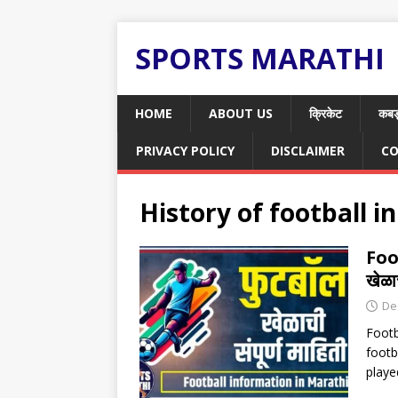
SPORTS MARATHI
HOME
ABOUT US
क्रिकेट
कबड
PRIVACY POLICY
DISCLAIMER
CO
History of football i
Foo
खेळा
De
Footb
footba
playe