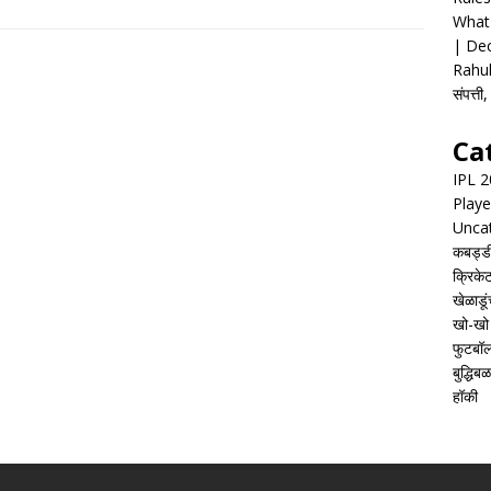
What 
| Dec
Rahul
संपत्त
Ca
IPL 
Playe
Unca
कबड्ड
क्रिके
खेळाडूं
खो-खो
फुटबॉ
बुद्धिबळ
हॉकी