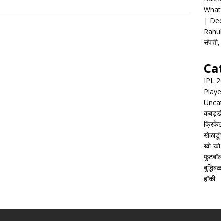
What 
| Dec
Rahul
संपत्त
Ca
IPL 
Playe
Unca
कबड्ड
क्रिके
खेळाडूं
खो-खो
फुटबॉ
बुद्धिबळ
हॉकी