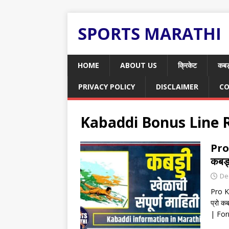
SPORTS MARATHI
HOME
ABOUT US
क्रिकेट
कबड
PRIVACY POLICY
DISCLAIMER
CO
Kabaddi Bonus Line 
Pro
कबड्ड
De
Pro Ka
प्रो 
| Fo