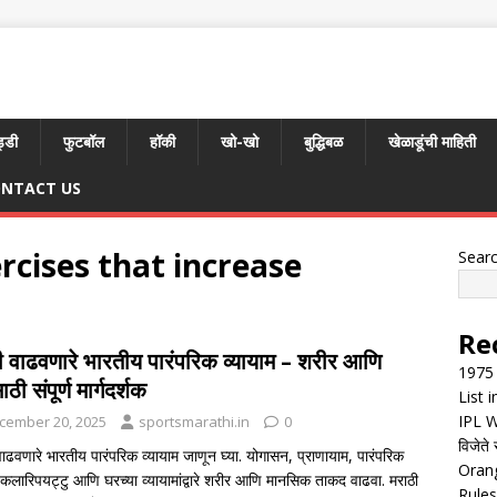
्डी
फुटबॉल
हॉकी
खो-खो
बुद्धिबळ
खेळाडूंची माहिती
NTACT US
rcises that increase
Sear
Re
ी वाढवणारे भारतीय पारंपरिक व्यायाम – शरीर आणि
1975 
ठी संपूर्ण मार्गदर्शक
List 
IPL W
cember 20, 2025
sportsmarathi.in
0
विजेते 
ाढवणारे भारतीय पारंपरिक व्यायाम जाणून घ्या. योगासन, प्राणायाम, पारंपरिक
Orang
, कलारिपयट्टु आणि घरच्या व्यायामांद्वारे शरीर आणि मानसिक ताकद वाढवा. मराठी
Rules