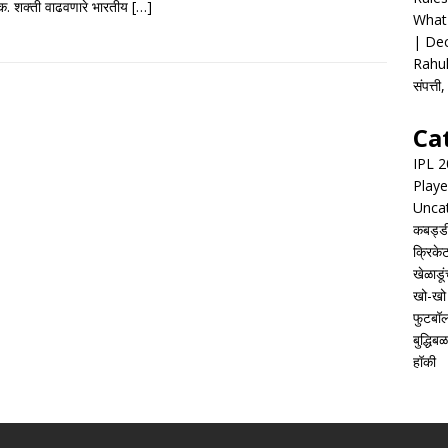
्शक. शक्ती वाढवणारे भारतीय
[…]
What 
| Dec
Rahul
संपत्त
Ca
IPL 
Playe
Unca
कबड्ड
क्रिके
खेळाडूं
खो-खो
फुटबॉ
बुद्धिबळ
हॉकी