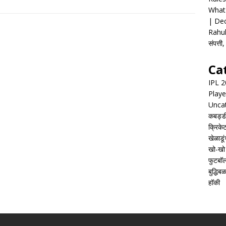
What 
| Dec
Rahul
संपत्त
Ca
IPL 
Playe
Unca
कबड्ड
क्रिके
खेळाडूं
खो-खो
फुटबॉ
बुद्धिबळ
हॉकी