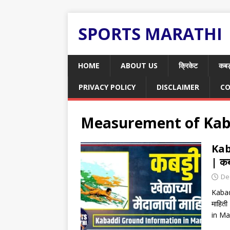
SPORTS MARATHI
HOME
ABOUT US
क्रिकेट
कबड
PRIVACY POLICY
DISCLAIMER
CO
Measurement of Kab
Kab
| कब
De
Kabad
माहित
in Mar