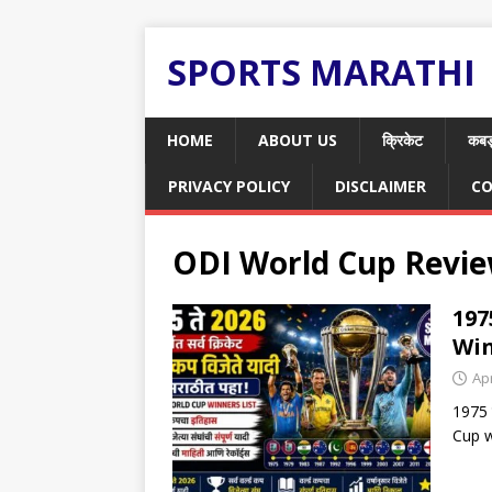
SPORTS MARATHI
HOME
ABOUT US
क्रिकेट
कबड
PRIVACY POLICY
DISCLAIMER
CO
ODI World Cup Revie
1975
Win
Apr
1975 त
Cup wi