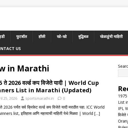
्डी
फुटबॉल
हॉकी
खो-खो
बुद्धिबळ
खेळाडूंची माहिती
NTACT US
w in Marathi
Sear
 ते 2026 वर्ल्ड कप विजेते यादी | World Cup
Re
ners List in Marathi (Updated)
1975 
il 25, 2026
sportsmarathi.in
0
List 
े 2026 पर्यंत सर्व क्रिकेट वर्ल्ड कप विजेते यादी मराठीत पहा. ICC World
IPL W
nners list, इतिहास आणि महत्वाची माहिती येथे मिळवा | World
[…]
विजेते 
Orang
Rules