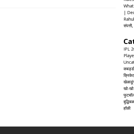
What 
| Dec
Rahul
संपत्त
Ca
IPL 
Playe
Unca
कबड्ड
क्रिके
खेळाडूं
खो-खो
फुटबॉ
बुद्धिबळ
हॉकी