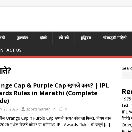
्डी
फुटबॉल
हॉकी
खो-खो
बुद्धिबळ
खेळाडूंची माहिती
NTACT US
ते?
Sear
nge Cap & Purple Cap म्हणजे काय? | IPL
Re
rds Rules in Marathi (Complete
1975 
de)
List 
il 25, 2026
sportsmarathi.in
0
IPL W
धील Orange Cap व Purple Cap म्हणजे काय? कोणाला मिळते, नियम काय
विजेते 
2026 मधील विजेते कोण? या ब्लॉगमध्ये IPL Awards Rules ची संपूर्ण
[…]
Orang
Rules