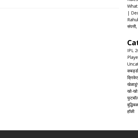
What 
| Dec
Rahul
संपत्त
Ca
IPL 
Playe
Unca
कबड्ड
क्रिके
खेळाडूं
खो-खो
फुटबॉ
बुद्धिबळ
हॉकी