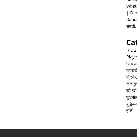
What 
| Dec
Rahul
संपत्त
Ca
IPL 
Playe
Unca
कबड्ड
क्रिके
खेळाडूं
खो-खो
फुटबॉ
बुद्धिबळ
हॉकी