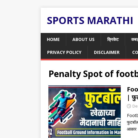
SPORTS MARATHI
HOME
ABOUT US
क्रिकेट
कबड
PRIVACY POLICY
DISCLAIMER
CO
Penalty Spot of footb
Foo
| फु
De
Footb
फुटबॉल
आकार 