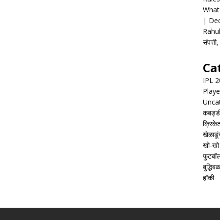
What 
| Dec
Rahul
संपत्त
Ca
IPL 
Playe
Unca
कबड्ड
क्रिके
खेळाडूं
खो-खो
फुटबॉ
बुद्धिबळ
हॉकी