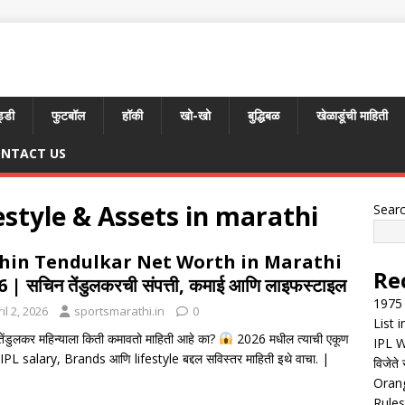
्डी
फुटबॉल
हॉकी
खो-खो
बुद्धिबळ
खेळाडूंची माहिती
NTACT US
estyle & Assets in marathi
Sear
hin Tendulkar Net Worth in Marathi
Re
 | सचिन तेंडुलकरची संपत्ती, कमाई आणि लाइफस्टाइल
1975 
il 2, 2026
sportsmarathi.in
0
List 
ेंडुलकर महिन्याला किती कमावतो माहिती आहे का?
2026 मधील त्याची एकूण
IPL W
ी, IPL salary, Brands आणि lifestyle बद्दल सविस्तर माहिती इथे वाचा. |
विजेते 
Orang
Rules