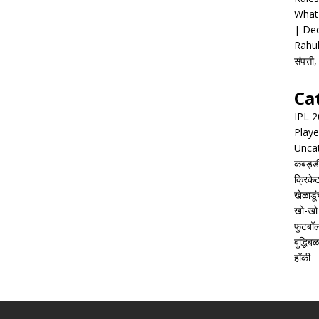
What 
| Dec
Rahul
संपत्त
Ca
IPL 
Playe
Unca
कबड्ड
क्रिके
खेळाडूं
खो-खो
फुटबॉ
बुद्धिबळ
हॉकी