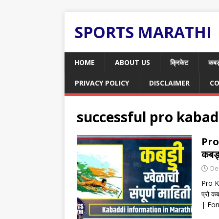
SPORTS MARATHI
HOME
ABOUT US
क्रिकेट
कबड
PRIVACY POLICY
DISCLAIMER
CO
successful pro kabad
Pro
कबड्ड
De
Pro Ka
प्रो 
| Fo