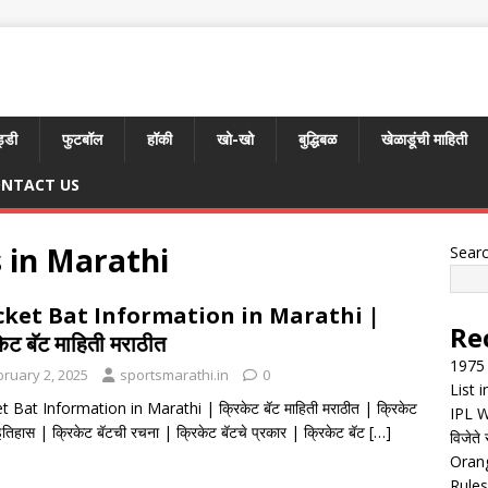
्डी
फुटबॉल
हॉकी
खो-खो
बुद्धिबळ
खेळाडूंची माहिती
NTACT US
s in Marathi
Sear
cket Bat Information in Marathi |
Re
केट बॅट माहिती मराठीत
1975 
bruary 2, 2025
sportsmarathi.in
0
List 
t Bat Information in Marathi | क्रिकेट बॅट माहिती मराठीत | क्रिकेट
IPL W
इतिहास | क्रिकेट बॅटची रचना | क्रिकेट बॅटचे प्रकार | क्रिकेट बॅट
[…]
विजेते 
Orang
Rules