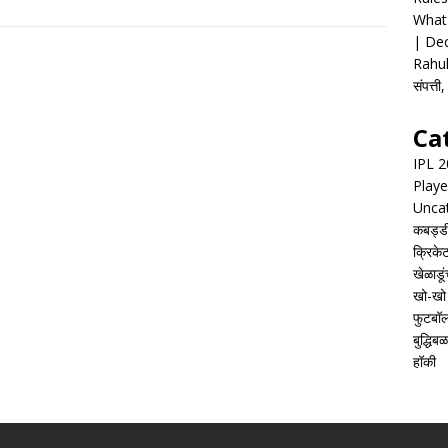
What 
| Dec
Rahul
संपत्त
Ca
IPL 
Playe
Unca
कबड्ड
क्रिके
खेळाडूं
खो-खो
फुटबॉ
बुद्धिबळ
हॉकी