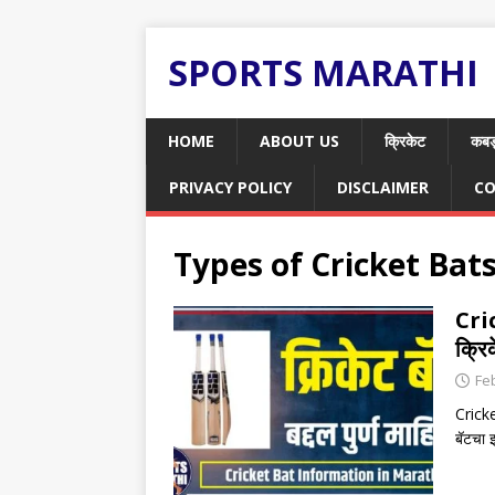
SPORTS MARATHI
HOME
ABOUT US
क्रिकेट
कबड
PRIVACY POLICY
DISCLAIMER
CO
Types of Cricket Bat
Cri
क्रि
Fe
Cricke
बॅटचा 