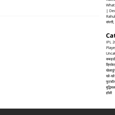
What 
| Dec
Rahul
संपत्त
Ca
IPL 
Playe
Unca
कबड्ड
क्रिके
खेळाडूं
खो-खो
फुटबॉ
बुद्धिबळ
हॉकी