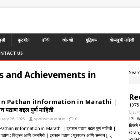
्डी
फुटबॉल
हॉकी
खो-खो
बुद्धिबळ
खेळाडूंची माहिती
NTACT US
ds and Achievements in
Sear
Re
an Pathan iInformation in Marathi |
1975 
 पठाण बद्दल पुर्ण माहिती
List 
IPL W
nuary 26, 2025
sportsmarathi.in
0
विजेते 
Pathan iInformation in Marathi | इरफान पठाण बद्दल पुर्ण माहिती |
Orang
पठाण : विक्रम आणि कामगिरी | इरफान पठाण : पुरस्कार आणि सन्मान
[…]
Rules