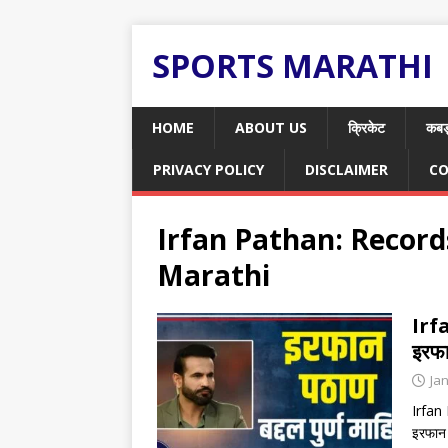
SPORTS MARATHI
HOME
ABOUT US
क्रिकेट
कबड
PRIVACY POLICY
DISCLAIMER
CO
Irfan Pathan: Recor
Marathi
Irf
इरफान
Ja
Irfan 
इरफान 