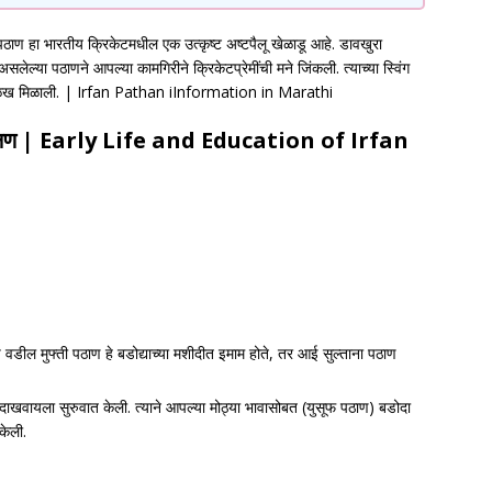
ा भारतीय क्रिकेटमधील एक उत्कृष्ट अष्टपैलू खेळाडू आहे. डावखुरा
्या पठाणने आपल्या कामगिरीने क्रिकेटप्रेमींची मने जिंकली. त्याच्या स्विंग
णून ओळख मिळाली. | Irfan Pathan iInformation in Marathi
्षण |
Early Life and Education of Irfan
 वडील मुफ्ती पठाण हे बडोद्याच्या मशीदीत इमाम होते, तर आई सुल्ताना पठाण
दाखवायला सुरुवात केली. त्याने आपल्या मोठ्या भावासोबत (युसूफ पठाण) बडोदा
केली.