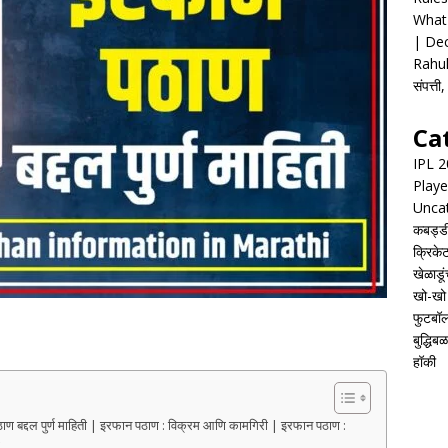
What 
| Dec
Rahul
संपत्त
Ca
IPL 
Playe
Unca
कबड्ड
क्रिके
खेळाडूं
खो-खो
फुटबॉ
बुद्धिबळ
हॉकी
द्दल पुर्ण माहिती | इरफान पठाण : विक्रम आणि कामगिरी | इरफान पठाण :