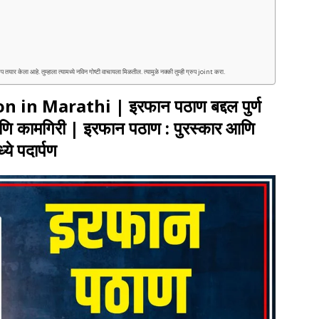
ेला आहे. तुम्हाला त्यामध्ये नविन गोष्टी वाचायला मिळतील. त्यामुळे नक्की तुम्ही ग्रुप joint करा.
in Marathi | इरफान पठाण बद्दल पुर्ण
णि कामगिरी | इरफान पठाण : पुरस्कार आणि
ये पदार्पण