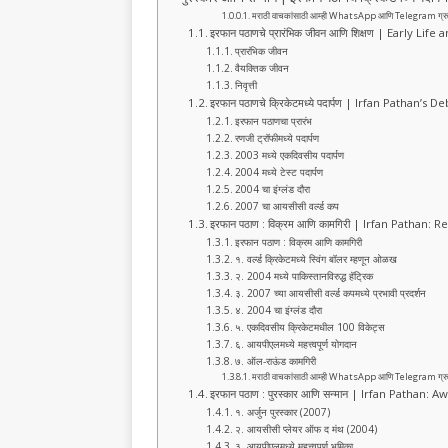
b
A
ra
मराठी वाचकांसाठी आम्ही WhatsApp आणि Telegram ग्रुप तयार क
o
p
m
इरफान पठाणचे प्रारंभिक जीवन आणि शिक्षण | Early Li
प्रारंभिक जीवन
o
p
वैयक्तिक जीवन
निवृत्ती
k
इरफान पठाणचे क्रिकेटमध्ये पदार्पण | Irfan Pathan’s
इरफान पठाणचा प्रारंभ
रणजी ट्रॉफीमध्ये पदार्पण
2003 मध्ये एकदिवसीय पदार्पण
2004 मध्ये टेस्ट पदार्पण
2004 चा इंग्लंड दौरा
2007 चा आयसीसी वर्ल्ड कप
इरफान पठाण : विक्रम आणि कामगिरी | Irfan Pathan
इरफान पठाण : विक्रम आणि कामगिरी
१. वर्ल्ड क्रिकेटमध्ये स्विंग बॉलर म्हणून ओळख
२. 2004 मध्ये पाकिस्तानविरुद्ध हॅट्रिक
३. 2007 च्या आयसीसी वर्ल्ड कपमध्ये प्रभावी प्रदर्शन
४. 2004 चा इंग्लंड दौरा
५. एकदिवसीय क्रिकेटमधील 100 विकेट्स
६. आयपीएलमध्ये महत्त्वपूर्ण योगदान
७. ऑल-राऊंड कामगिरी
मराठी वाचकांसाठी आम्ही WhatsApp आणि Telegram ग्रुप तयार क
इरफान पठाण : पुरस्कार आणि सन्मान | Irfan Pathan
१. अर्जुन पुरस्कार (2007)
२. आयसीसी प्लेयर ऑफ द मंथ (2004)
३. आयपीएलमध्ये महत्त्वपूर्ण भूमिका