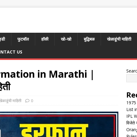
्डी
फुटबॉल
हॉकी
खो-खो
बुद्धिबळ
खेळाडूंची माहिती
NTACT US
rmation in Marathi |
Sear
िती
Re
खेळाडूंची माहिती
0
1975 
List 
IPL W
विजेते 
Orang
Rules