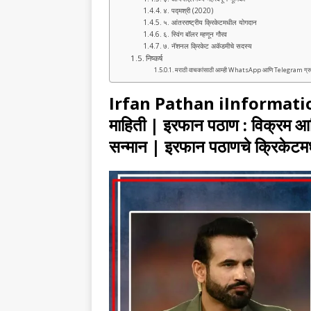
४. पद्मश्री (2020)
५. आंतरराष्ट्रीय क्रिकेटमधील योगदान
६. स्विंग बॉलर म्हणून गौरव
७. नॅशनल क्रिकेट अकॅडमीचे सदस्य
निष्कर्ष
मराठी वाचकांसाठी आम्ही WhatsApp आणि Telegram ग्रुप तयार क
Irfan Pathan iInformation 
माहिती | इरफान पठाण : विक्रम आ
सन्मान | इरफान पठाणचे क्रिकेटमध्