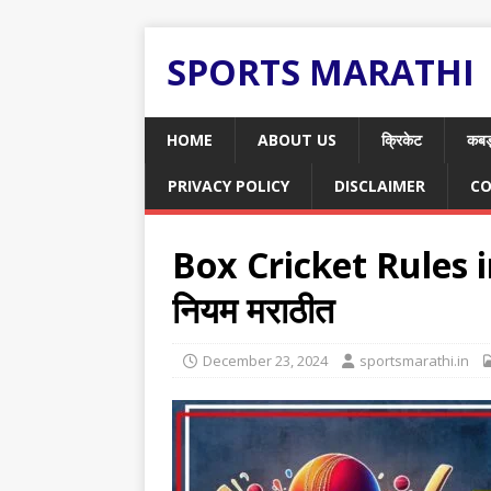
SPORTS MARATHI
HOME
ABOUT US
क्रिकेट
कबड
PRIVACY POLICY
DISCLAIMER
CO
Box Cricket Rules in
नियम मराठीत
December 23, 2024
sportsmarathi.in