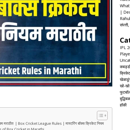
What 
| Dec
Rahul
संपत्त
Ca
IPL 
Playe
Unca
कबड्ड
क्रिके
खेळाडूं
खो-खो
फुटबॉ
बुद्धिबळ
हॉकी
यम मराठीत | Box Cricket League Rules | मास्टरिंग बॉक्स क्रिकेट नियम
les of Box Cricket in Marathi