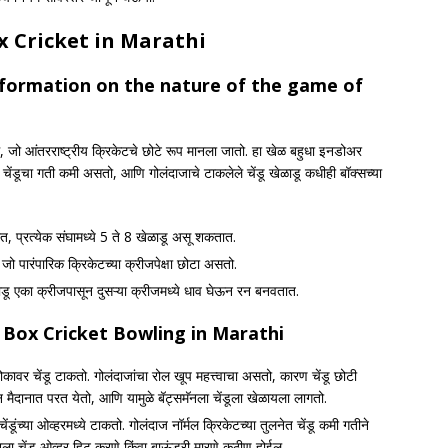
x Cricket in Marathi
formation on the nature of the game of
, जो आंतरराष्ट्रीय क्रिकेटचे छोटे रूप मानला जातो. हा खेळ बहुधा इनडोअर
े चेंडूचा गती कमी असतो, आणि गोलंदाजाचे टाकलेले चेंडू खेळाडू कधीही बॉक्सच्या
 प्रत्येक संघामध्ये 5 ते 8 खेळाडू असू शकतात.
 पारंपारिक क्रिकेटच्या क्रीजपेक्षा छोटा असतो.
ळाडू एका क्रीजपासून दुसऱ्या क्रीजमध्ये धाव घेऊन रन बनवतात.
f Box Cricket Bowling
in Marathi
ावर चेंडू टाकतो. गोलंदाजांचा रोल खूप महत्त्वाचा असतो, कारण चेंडू छोटी
न मैदानात परत येतो, आणि यामुळे बॅट्समॅनला चेंडूला खेळायला लागतो.
ंडूंच्या ओव्हरमध्ये टाकतो. गोलंदाज नॉर्मल क्रिकेटच्या तुलनेत चेंडू कमी गतीने
नला चेंडू ओव्हर हिट करणे किंवा बाऊंडरी मारणे कठीण होईल.