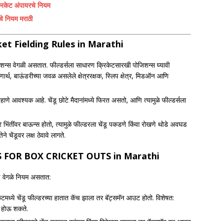
ेट अंपायरचे नियम
 नियम मराठी
ket Fielding Rules
in Marathi
जिशन्स वेगळी असतात. फील्डर्सला साधारण क्रिकेटसारखी पोजिशन्स घ्यावी
्थ, बाऊंडरीच्या जवळ असलेले क्षेत्ररक्षक, स्लिप क्षेत्र, मिडऑन आणि
हाणे आवश्यक आहे. चेंडू छोटे मैदानांमध्ये फिरत असतो, आणि त्यामुळे फील्डर्सला
र भिंतींवर बाऊन्स होतो, त्यामुळे फील्डरला चेंडू पकडणे किंवा रोखणे थोडे अवघड
चेंडूवर लक्ष ठेवावे लागते.
S FOR BOX CRICKET OUTS
in Marathi
ोडे वेगळे नियम असतात:
ेटमध्ये चेंडू फील्डरच्या हातात कॅच झाला तर बॅट्समॅन आउट होतो. विशेषत:
पे होऊ शकते.