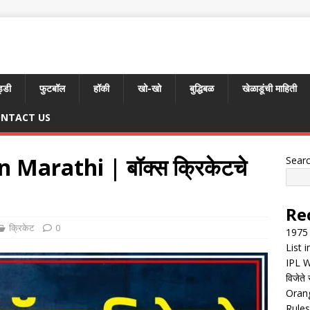
्डी
फुटबॉल
हॉकी
खो-खो
बुद्धिबळ
खेळाडूंची माहिती
NTACT US
 Marathi | बॉक्स क्रिकेटचे
Sear
Re
क्रिकेट
0
1975 
List 
IPL W
विजेते 
Orang
Rules