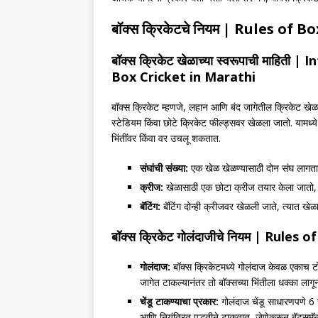
बॉक्स क्रिकेटचे नियम
| Rules of Bo
बॉक्स क्रिकेट
खेळाच्या स्वरूपाची माहिती
| In
Box Cricket
in Marathi
बॉक्स क्रिकेट म्हणजे, लहान आणि बंद जागेतील क्रिकेट खेळ
स्टेडियम किंवा छोटे क्रिकेट फील्ड्सवर खेळला जातो. यामध्य
भिंतींवर किंवा वर उचलू शकतात.
संघांची संख्या:
एक खेळ खेळण्यासाठी दोन संघ लागतात,
क्रीज:
खेळासाठी एक छोटा क्रीज तयार केला जातो, जो
बॅटिंग:
बॅटिंग दोन्ही क्रीजवर खेळली जाते, त्यात खे
बॉक्स क्रिकेट
गोलंदाजीचे नियम
| Rules o
गोलंदाज:
बॉक्स क्रिकेटमध्ये गोलंदाज केवळ एकाच टोक
जागेत टाकल्यानंतर तो बॉक्सच्या भिंतीला धक्का लागू
चेंडू टाकण्याचा प्रकार:
गोलंदाज चेंडू साधारणपणे 6 चे
आणि नियंत्रित पद्धतीने टाकतात, जेणेकरून बॅट्समॅ