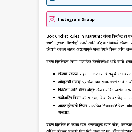
Instagram Group
Box Cricket Rules in Marathi : बॉक्स क्रिकेट हा पार
जातो. मुख्यतः मैत्रीपूर्ण स्पर्धा आणि छोट्या संघांमध्ये ख
खेळाचे स्वरूप लहान असल्यामुळे याला वेगळे नियम आणि खेळण
बॉक्स क्रिकेटचे नियम पारंपरिक क्रिकेटपेक्षा थोडे वेगळे असत
खेळाचे स्वरूप
: सहसा ६ किंवा ८ खेळाडूंचे संघ असत
ओव्हर्सची मर्यादा
: प्रत्येक डाव साधारणपणे ४ ते ८ ओ
फिल्डिंग आणि बॅटिंग क्षेत्र
: खेळ मर्यादित जागेत असल्य
स्कोअरिंग नियम
: वॉल्स, छत, किंवा रेषांवर चेंडू लाग
आउट होण्याचे नियम
: पारंपरिक नियमांव्यतिरिक्त, ब
असतात.
बॉक्स क्रिकेट हा जलद खेळ असल्यामुळे त्यात जोश, मनोरंज
अधिक चांगल्या प्रकारे घेता येतो. चला तर मग, बॉक्स क्रिक