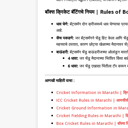
बॉक्स क्रिकेट
बॅटिंगचे नियम
| Rules of B
धाव घेणे:
बॅट्समॅन दोन क्रीजमध्ये धाव घेण्याचा प्र
आहे.
कॅच पकडणे:
जर बॅट्समॅनने चेंडू हिट केला आणि चे
महत्त्वाचे ठरतात, कारण छोट्या खेळाच्या मैदानावर 
बाऊंडरी:
बॅट्समॅन चेंडू बाऊंडरीजच्या ओलांडून मारतो
4
धावा:
जर चेंडू मैदानाच्या भिंतींवर किंव
6
धावा:
जर चेंडू एखाद्या भिंतीला टॅप करून 
आणखी माहिती वाचा :
Cricket Information in Marathi | क्रिकेट 
ICC Cricket Rules in Marathi | आयसीसी 
Cricket Ground Information in Marathi | क
Cricket Fielding Rules in Marathi | क्रि
Box Cricket Rules in Marathi | बॉक्स क्र