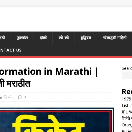
्डी
फुटबॉल
हॉकी
खो-खो
बुद्धिबळ
खेळाडूंची माहिती
NTACT US
ormation in Marathi |
Sear
िती मराठीत
Re
क्रिकेट
0
1975 
List 
IPL W
विजेते 
Orang
Rules