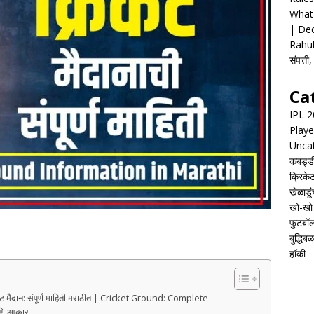
What 
| Dec
Rahul
संपत्त
Ca
IPL 
Playe
Unca
कबड्ड
क्रिके
खेळाडूं
खो-खो
फुटबॉ
बुद्धिबळ
हॉकी
मैदान: संपूर्ण माहिती मराठीत | Cricket Ground: Complete
आणि आकार