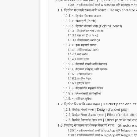
b
A
ra
मराठी वाचकांसाठी आम्ही WhatsApp आणि Telegram ग्रुप तयार क
o
p
m
क्रिकेट मैदानाची रचना आणि आकार | Design and siz
१. क्रिकेट मैदानाचा आकार
o
p
२. खेळपट्टी (Pitch)
३. क्रिकेट मैदानाचे क्षेत्र (Fielding Zones)
k
केंद्रभाग (Inner Circle):
बाह्य भाग (Outfield):
सीमारेषा (Boundary):
४. इतर महत्त्वाचे घटक
पॅव्हेलियन (Pavilion):
स्कोअरबोर्ड:
अंपायर जागा:
५. मैदानाची बांधणी आणि देखभाल
६. मैदानाचा इतिहास आणि प्रकार
परंपरागत मैदान:
आधुनिक मैदान:
कृत्रिम मैदान:
७. मैदानावरील महत्त्वाचे नियम
८. प्रेक्षकांसाठी सोयीसुविधा
९. तांत्रिक सुविधा
क्रिकेट पिच आणि त्याचा महत्त्व | Cricket pitch and
क्रिकेट पिचची रचना | Design of cricket pitch
क्रिकेट पिचचा खेळावर प्रभाव | Effect of cricket p
क्रिकेट मैदानातील इतर भाग | Other parts of the 
क्रिकेट मैदानाच्या स्पर्धात्मक नियमांची रचना | Stru
मराठी वाचकांसाठी आम्ही WhatsApp आणि Telegram ग्रुप तयार क
मराठी वाचकांसाठी आम्ही WhatsApp आणि Telegram ग्रुप तयार क