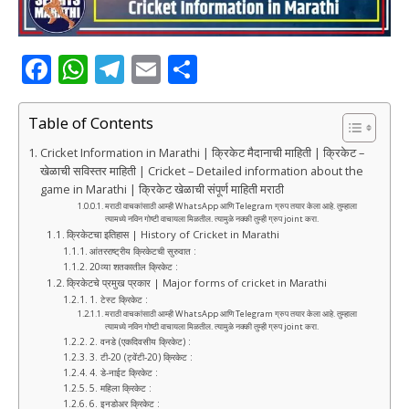
F
W
T
E
S
a
h
el
m
h
c
at
e
ai
ar
Table of Contents
e
s
g
l
e
Cricket Information in Marathi | क्रिकेट मैदानाची माहिती | क्रिकेट –
खेळाची सविस्तर माहिती | Cricket – Detailed information about the
b
A
ra
game in Marathi | क्रिकेट खेळाची संपूर्ण माहिती मराठी
o
p
m
मराठी वाचकांसाठी आम्ही WhatsApp आणि Telegram ग्रुप तयार केला आहे. तुम्हाला
त्यामध्ये नविन गोष्टी वाचायला मिळतील. त्यामुळे नक्की तुम्ही ग्रुप joint करा.
o
p
क्रिकेटचा इतिहास | History of Cricket in Marathi
आंतरराष्ट्रीय क्रिकेटची सुरुवात :
k
20व्या शतकातील क्रिकेट :
क्रिकेटचे प्रमुख प्रकार | Major forms of cricket in Marathi
1. टेस्ट क्रिकेट :
मराठी वाचकांसाठी आम्ही WhatsApp आणि Telegram ग्रुप तयार केला आहे. तुम्हाला
त्यामध्ये नविन गोष्टी वाचायला मिळतील. त्यामुळे नक्की तुम्ही ग्रुप joint करा.
2. वनडे (एकदिवसीय क्रिकेट) :
3. टी-20 (ट्वेंटी-20) क्रिकेट :
4. डे-नाईट क्रिकेट :
5. महिला क्रिकेट :
6. इनडोअर क्रिकेट :