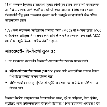
18व्या शतकात क्रिकेट इंग्लंडमध्ये प्रचंड लोकप्रिय झाला. इंग्लंडमध्ये ग्राउंड्सवर
सामने होऊ लागले, आणि स्थानिक संघांमध्ये स्पर्धा वाढल्या. 1760 च्या दशकात
गोलंदाजांनी चेंडू हवेत टाकण्यास सुरुवात केली, ज्यामुळे फलंदाजांसाठी खेळ अधिक
आव्हानात्मक झाला.
1787 मध्ये लंडनमध्ये “मारिलीबोन क्रिकेट क्लब” (MCC) ची स्थापना झाली. MCC
ने क्रिकेटचे अधिकृत नियम तयार केले आणि ते जागतिक स्तरावर मान्य झाले. MCC
च्या योगदानामुळे क्रिकेट अधिक संघटित झाला.
आंतरराष्ट्रीय क्रिकेटची सुरुवात :
19व्या शतकाच्या उत्तरार्धात क्रिकेटने आंतरराष्ट्रीय स्तरावर पाऊल ठेवले.
पहिला आंतरराष्ट्रीय सामना (1877):
इंग्लंड आणि ऑस्ट्रेलिया यांच्यात मेलबर्न
येथे पहिला कसोटी सामना खेळला गेला.
ॲशेस स्पर्धा (1882):
इंग्लंड-ऑस्ट्रेलिया दरम्यानच्या मालिकेला “ॲशेस” नाव
देण्यात आले.
क्रिकेट ब्रिटिश साम्राज्याच्या विस्तारासोबत भारत, दक्षिण आफ्रिका, वेस्ट इंडीज,
न्यूझीलंड आणि श्रीलंकेसारख्या देशांमध्ये पोहोचला. 19व्या शतकाच्या अखेरीस हे देश