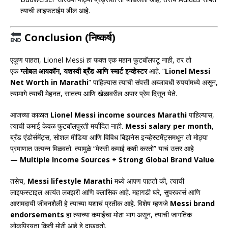
त्याची लाइफटाईम डील आहे.
Conclusion (निष्कर्ष)
एकूण पाहता,
Lionel Messi
हा फक्त एक महान फुटबॉलपटू नाही, तर तो
एक
ग्लोबल आयकॉन, यशस्वी ब्रँड आणि स्मार्ट इन्व्हेस्टर
आहे. “
Lionel Messi
Net Worth in Marathi
” पाहिल्यास त्याची संपत्ती अब्जावधी रुपयांमध्ये असून,
त्यामागे त्याची मेहनत, सातत्य आणि खेळावरील अपार प्रेम दिसून येते.
आजच्या काळात
Lionel Messi income sources Marathi
पाहिल्यास,
त्याची कमाई केवळ फुटबॉलपुरती मर्यादित नाही.
Messi salary per month
,
ब्रँड एंडोर्समेंट्स, सोशल मीडिया आणि विविध बिझनेस इन्व्हेस्टमेंट्समधून तो मोठ्या
प्रमाणात उत्पन्न मिळवतो. त्यामुळे “मेस्सी कमाई कशी करतो” याचं उत्तर आहे
—
Multiple Income Sources + Strong Global Brand Value
.
तसेच,
Messi lifestyle Marathi
मध्ये आपण पाहतो की, त्याची
लाइफस्टाइल अत्यंत लक्झरी आणि क्लासिक आहे. महागडी घरे, सुपरकार्स आणि
आरामदायी जीवनशैली हे त्याच्या यशाचं प्रतीक आहे. विशेष म्हणजे
Messi brand
endorsements
हा त्याच्या कमाईचा मोठा भाग असून, त्याची जागतिक
लोकप्रियता किती मोठी आहे हे दाखवतो.