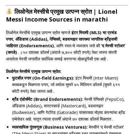
लिओनेल मेस्सीचे प्रमुख उत्पन्न स्रोत | Lionel
Messi Income Sources in marathi
लिओनेल मेस्सीचे प्रमुख उत्पन्न स्रोत म्हणजे
इंटर मियामी (MLS) चा प्रचंड
पगार
,
ॲडिडास (Adidas), पेप्सिको, बडवायझर सारख्या जागतिक ब्रँड्सची
जाहिरात (Endorsements)
, आणि स्वतःचे व्यवसाय जसे की
‘द मेस्सी स्टोअर’
(कपडे)
. ८५० दशलक्ष डॉलर्स (अंदाजे ७,७०० कोटी रुपये) पेक्षा जास्त संपत्ती
असलेला मेस्सी जगातील सर्वाधिक कमाई करणाऱ्या खेळाडूंपैकी एक आहे .
लिओनेल मेस्सीचे प्रमुख उत्पन्न स्रोत:
फुटबॉल पगार (On-field Earnings):
इंटर मियामी (Inter Miami)
क्लबकडून मिळणारा पगार, जो वर्षाला सुमारे ७५ मिलियन डॉलर्स (सुमारे ६११
कोटी रुपये) पेक्षा जास्त आहे .
ब्रँड एंडोर्समेंट (Brand Endorsements):
मेस्सी पेप्सिको (PepsiCo),
ॲडिडास (Adidas), मास्टरकार्ड (Mastercard), बडवायझर
(Budweiser), आणि गेटोरेड (Gatorade) यांसारख्या मोठ्या कंपन्यांचा ब्रँड
एम्बेसेडर आहे. यातून त्याला दरवर्षी अंदाजे ७० दशलक्ष डॉलर्स मिळतात .
व्यावसायिक गुंतवणूक (Business Ventures):
मेस्सीने ‘द मेस्सी स्टोअर’
(The Messi Store) या कपड्यांच्या ब्रँडसह इतर व्यवसायांमध्ये गुंतवणूक