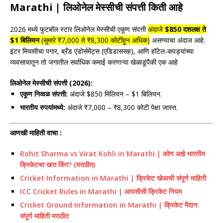
Marathi | लिओनेल मेस्सीची संपत्ती
किती आहे
2026 मध्ये फुटबॉल स्टार
लिओनेल मेस्सीची एकूण संपत्ती
अंदाजे
$850 दशलक्ष ते
$1 बिलियन
(सुमारे ₹7,000 ते ₹8,300 कोटींहून अधिक)
असण्याचा अंदाज आहे.
इंटर मियामीचा पगार, ब्रँड एंडोर्समेंट्स (एडिडाससह), आणि हॉटेल-कपड्यांच्या
व्यवसायातून तो जगातील सर्वाधिक कमाई करणाऱ्या खेळाडूंपैकी एक आहे
लिओनेल मेस्सीची संपत्ती (2026):
एकूण निव्वळ संपत्ती:
अंदाजे $850 मिलियन – $1 बिलियन.
भारतीय रुपयांमध्ये:
अंदाजे ₹7,000 – ₹8,300 कोटी पेक्षा जास्त.
आणखी माहिती वाचा :
Rohit Sharma vs Virat Kohli in Marathi | कोण आहे भारतीय
क्रिकेटचा खरा किंग? (मराठीत)
Cricket Information in Marathi | क्रिकेट खेळाची संपूर्ण माहिती
ICC Cricket Rules in Marathi | आयसीसी क्रिकेट नियम
Cricket Ground Information in Marathi | क्रिकेट मैदान:
संपूर्ण माहिती मराठीत