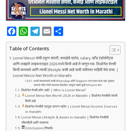
F
W
T
E
S
a
h
el
m
h
c
at
e
ai
ar
Table of Contents
e
s
g
l
e
Lionel Messi यांची एकूण संपत्ती, कमाईचे स्रोत, salary, ब्रँड एंडोर्समेंट्स
आणि लक्झरी लाइफस्टाइल 2026 मध्ये किती आहे ते जाणून घ्या. लिओनेल मेस्सी
b
A
ra
किती कमावतो आणि त्याची lifestyle कशी आहे याची सविस्तर माहिती येथे वाचा. |
o
p
m
Lionel Messi Net Worth in Marathi
मराठी वाचकांसाठी आम्ही WhatsApp आणि Telegram ग्रुप तयार केला आहे. तुम्हाला
o
p
त्यामध्ये नविन गोष्टी वाचायला मिळतील. त्यामुळे नक्की तुम्ही ग्रुप joint करा.
लिओनेल मेस्सी कोण आहे? | Who is Lionel Messi?
k
Lionel Messi Net Worth 2026 in Marathi | लिओनेल मेस्सीची संपत्ती
किती आहे
लिओनेल मेस्सीचे प्रमुख उत्पन्न स्रोत | Lionel Messi Income Sources
in marathi
Lionel Messi Lifestyle & Assets in marathi | लिओनेल मेस्सीची
जीवनशैली आणि मालमत्ता
Conclusion (निष्कर्ष)