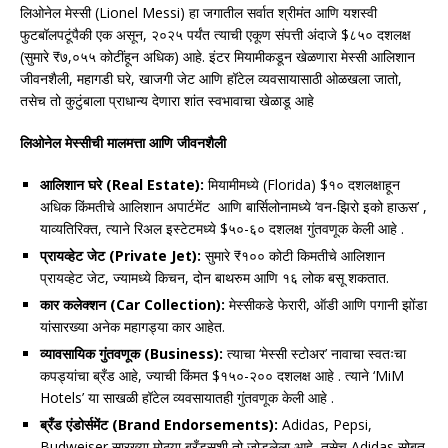
लिओनेल मेस्सी (Lionel Messi) हा जगातील सर्वात श्रीमंत आणि यशस्वी
फुटबॉलपटूंपैकी एक असून, २०२५ पर्यंत त्याची एकूण संपत्ती अंदाजे $८५० दशलक्ष
(सुमारे ₹७,०५५ कोटींहून अधिक) आहे. इंटर मियामीकडून खेळणारा मेस्सी आलिशान
जीवनशैली, महागडी घरे, खाजगी जेट आणि हॉटेल व्यवसायासाठी ओळखला जातो,
तसेच तो कुटुंबाला प्राधान्य देणारा शांत स्वभावाचा खेळाडू आहे
लिओनेल मेस्सीची मालमत्ता आणि जीवनशैली
आलिशान घरे (Real Estate):
मियामीमध्ये (Florida) $१० दशलक्षाहून
अधिक किंमतीचे आलिशान अपार्टमेंट आणि बार्सिलोनामध्ये ‘वन-झिरो इको हाऊस’ ,
याव्यतिरिक्त, त्याने रिअल इस्टेटमध्ये $५०-६० दशलक्ष गुंतवणूक केली आहे .
प्रायव्हेट जेट (Private Jet):
सुमारे ₹१०० कोटी किमतीचे आलिशान
प्रायव्हेट जेट, ज्यामध्ये किचन, दोन बाथरुम आणि १६ लोक बसू शकतात.
कार कलेक्शन (Car Collection):
मेस्सीकडे फेरारी, ऑडी आणि पगानी झोंडा
यांसारख्या अनेक महागड्या कार आहेत.
व्यावसायिक गुंतवणूक (Business):
त्याचा ‘मेस्सी स्टोअर’ नावाचा स्वतःचा
कपड्यांचा ब्रँड आहे, ज्याची किंमत $१५०-२०० दशलक्ष आहे . त्याने ‘MiM
Hotels’ या साखळी हॉटेल व्यवसायातही गुंतवणूक केली आहे .
ब्रँड एंडोर्समेंट (Brand Endorsements):
Adidas, Pepsi,
Budweiser सारख्या मोठ्या ब्रँड्सशी तो जोडलेला आहे, तसेच Adidas सोबत