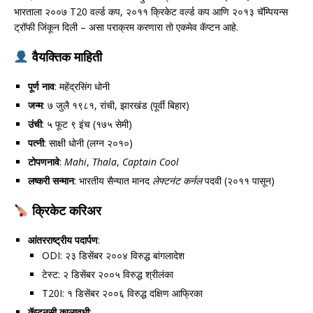
भारताला २००७ T20 वर्ल्ड कप, २०११ क्रिकेट वर्ल्ड कप आणि २०१३ चॅम्पियन्स
ट्रॉफी जिंकून दिली – असा पराक्रम करणारा तो एकमेव कॅप्टन आहे.
वैयक्तिक माहिती
पूर्ण नाव
: महेंद्रसिंग धोनी
जन्म
: ७ जुलै १९८१, रांची, झारखंड (पूर्वी बिहार)
उंची
: ५ फूट ९ इंच (१७५ सेमी)
पत्नी
: साक्षी धोनी (लग्न २०१०)
टोपणनावे
:
Mahi
,
Thala
,
Captain Cool
लष्करी सन्मान
: भारतीय सैन्यात मानद
लेफ्टनंट कर्नल
पदवी (२०११ पासून)
क्रिकेट करिअर
आंतरराष्ट्रीय पदार्पण
:
ODI: २३ डिसेंबर २००४ विरुद्ध बांगलादेश
टेस्ट: २ डिसेंबर २००५ विरुद्ध श्रीलंका
T20I: १ डिसेंबर २००६ विरुद्ध दक्षिण आफ्रिका
कॅप्टनसी कालावधी
: