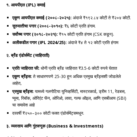
१. आयपीएल (IPL) कमाई
एकूण आयपीएल कमाई (२००८-२०२५):
अंदाजे ₹१९२.८४ कोटी ते ₹२०४ कोटी.
सुरुवातीचा पगार (२००८-२०१०):
₹६ कोटी प्रति हंगाम.
सर्वोच्च पगार (२०१८-२०२१):
₹१५ कोटी प्रति हंगाम (CSK कडून).
अलीकडील पगार (IPL 2024/25):
अंदाजे ₹४ ते १२ कोटी प्रति हंगाम
२. ब्रँड एंडोर्समेंट (जाहिराती)
प्रति जाहिरात फी:
धोनी प्रति ब्रँड जाहिरात ₹3.5-6 कोटी रुपये घेतात
एकूण ब्रँड्स:
ते साधारणपणे 25-30 हून अधिक प्रमुख ब्रँड्सशी जोडलेले
आहेत,
प्रमुख ब्रँड्स:
यामध्ये गलगोटिया युनिव्हर्सिटी, मास्टरकार्ड,
ड्रीम 11
, रेडबस,
प्यूमा, रिबॉक, ओरिएंट फॅन,
ओरिओ
, लावा,
गल्फ ऑइल
, आणि एसबीआय (SBI)
चा समावेश आहे
दरवर्षी ₹२५०–३०० कोटी फक्त एंडोर्समेंट्समधून.
३. व्यवसाय आणि गुंतवणूक (Business & Investments)