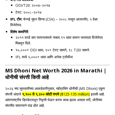
ODI/T20: २००७–२०१७
टेस्ट: २००८–२०१४
IPL टीम
: चेन्नई सुपर किंग्स (CSK) – २००८ पासून आजपर्यंत, ५ वेळा
विजेतेपद.
विशेष कामगिरी
:
२०११ वर्ल्ड कप फायनलमध्ये नाबाद ९१ धावा करून भारताला विजेतेपद
मिळवून दिले.
१०,०००+ ODI धावा, ९०+ टेस्ट सामने, ९८ T20I सामने.
IPL मध्ये ५,०००+ धावा आणि अनेक ट्रॉफीज.
MS Dhoni Net Worth 2026 in Marathi |
धोनीची संपत्ती किती आहे
२०२६ च्या सुरुवातीच्या आकडेवारीनुसार, महेंद्रसिंग धोनीची (MS Dhoni) एकूण
संपत्ती अंदाजे
१,१०० ते १,२०० कोटी रुपये
($125-135 million)
इतकी आहे.
आंतरराष्ट्रीय क्रिकेटमधून निवृत्ती घेऊन बराच काळ झाला असला तरी, धोनीच्या
संपत्तीत सातत्याने वाढ होत आहे.