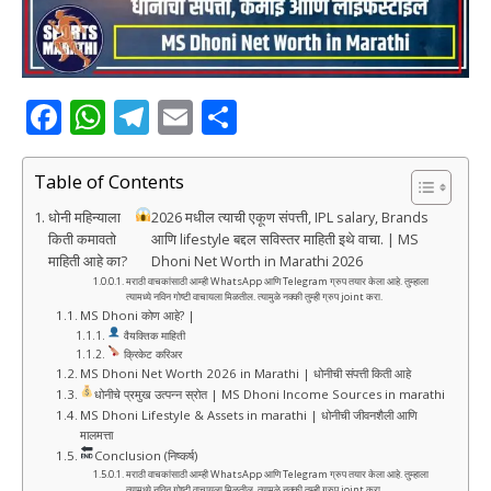
F
W
T
E
S
a
h
el
m
h
c
at
e
ai
ar
Table of Contents
e
s
g
l
e
धोनी महिन्याला
2026 मधील त्याची एकूण संपत्ती, IPL salary, Brands
किती कमावतो
आणि lifestyle बद्दल सविस्तर माहिती इथे वाचा. | MS
b
A
ra
माहिती आहे का?
Dhoni Net Worth in Marathi 2026
o
p
m
मराठी वाचकांसाठी आम्ही WhatsApp आणि Telegram ग्रुप तयार केला आहे. तुम्हाला
त्यामध्ये नविन गोष्टी वाचायला मिळतील. त्यामुळे नक्की तुम्ही ग्रुप joint करा.
o
p
MS Dhoni कोण आहे? |
वैयक्तिक माहिती
k
क्रिकेट करिअर
MS Dhoni Net Worth 2026 in Marathi | धोनीची संपत्ती किती आहे
धोनीचे प्रमुख उत्पन्न स्रोत | MS Dhoni Income Sources in marathi
MS Dhoni Lifestyle & Assets in marathi | धोनीची जीवनशैली आणि
मालमत्ता
Conclusion (निष्कर्ष)
मराठी वाचकांसाठी आम्ही WhatsApp आणि Telegram ग्रुप तयार केला आहे. तुम्हाला
त्यामध्ये नविन गोष्टी वाचायला मिळतील. त्यामुळे नक्की तुम्ही ग्रुप joint करा.