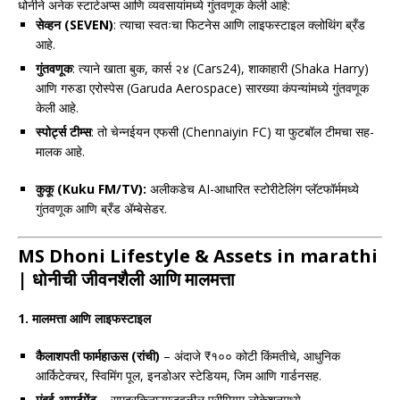
धोनीने अनेक स्टार्टअप्स आणि व्यवसायांमध्ये गुंतवणूक केली आहे:
सेव्हन (SEVEN)
: त्याचा स्वतःचा फिटनेस आणि लाइफस्टाइल क्लोथिंग ब्रँड
आहे.
गुंतवणूक
: त्याने खाता बुक, कार्स २४ (Cars24), शाकाहारी (Shaka Harry)
आणि गरुडा एरोस्पेस (Garuda Aerospace) सारख्या कंपन्यांमध्ये गुंतवणूक
केली आहे.
स्पोर्ट्स टीम्स
: तो चेन्नईयन एफसी (Chennaiyin FC) या फुटबॉल टीमचा सह-
मालक आहे.
कुकू (Kuku FM/TV):
अलीकडेच AI-आधारित स्टोरीटेलिंग प्लॅटफॉर्ममध्ये
गुंतवणूक आणि ब्रँड ॲम्बेसेडर.
MS Dhoni Lifestyle & Assets in marathi
| धोनीची जीवनशैली आणि मालमत्ता
1.
मालमत्ता आणि लाइफस्टाइल
कैलाशपती फार्महाऊस (रांची)
– अंदाजे ₹१०० कोटी किंमतीचे, आधुनिक
आर्किटेक्चर, स्विमिंग पूल, इनडोअर स्टेडियम, जिम आणि गार्डनसह.
मुंबई अपार्टमेंट
– समुद्रकिनाऱ्याजवळील प्रीमियम लोकेशनमध्ये.