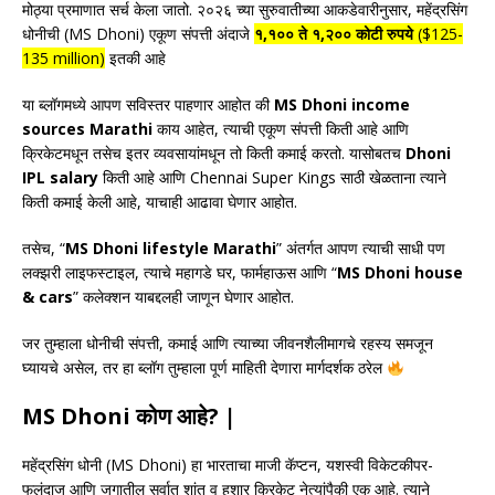
मोठ्या प्रमाणात सर्च केला जातो. २०२६ च्या सुरुवातीच्या आकडेवारीनुसार, महेंद्रसिंग
धोनीची (MS Dhoni) एकूण संपत्ती अंदाजे
१,१०० ते १,२०० कोटी रुपये
($125-
135 million)
इतकी आहे
या ब्लॉगमध्ये आपण सविस्तर पाहणार आहोत की
MS Dhoni income
sources Marathi
काय आहेत, त्याची एकूण संपत्ती किती आहे आणि
क्रिकेटमधून तसेच इतर व्यवसायांमधून तो किती कमाई करतो. यासोबतच
Dhoni
IPL salary
किती आहे आणि
Chennai Super Kings
साठी खेळताना त्याने
किती कमाई केली आहे, याचाही आढावा घेणार आहोत.
तसेच, “
MS Dhoni lifestyle Marathi
” अंतर्गत आपण त्याची साधी पण
लक्झरी लाइफस्टाइल, त्याचे महागडे घर, फार्महाऊस आणि “
MS Dhoni house
& cars
” कलेक्शन याबद्दलही जाणून घेणार आहोत.
जर तुम्हाला धोनीची संपत्ती, कमाई आणि त्याच्या जीवनशैलीमागचे रहस्य समजून
घ्यायचे असेल, तर हा ब्लॉग तुम्हाला पूर्ण माहिती देणारा मार्गदर्शक ठरेल
MS Dhoni कोण आहे? |
महेंद्रसिंग धोनी (MS Dhoni) हा भारताचा माजी कॅप्टन, यशस्वी विकेटकीपर-
फलंदाज आणि जगातील सर्वात शांत व हुशार क्रिकेट नेत्यांपैकी एक आहे. त्याने