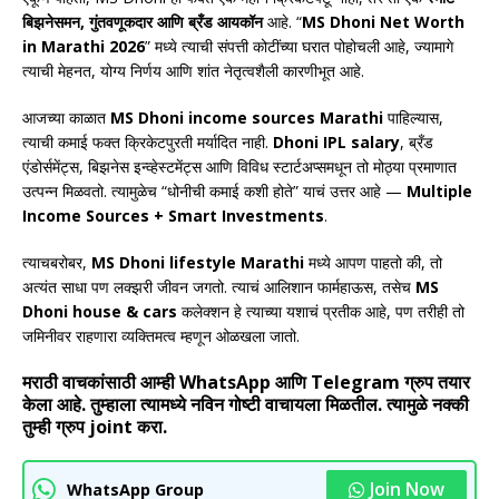
बिझनेसमन, गुंतवणूकदार आणि ब्रँड आयकॉन
आहे. “
MS Dhoni Net Worth
in Marathi 2026
” मध्ये त्याची संपत्ती कोटींच्या घरात पोहोचली आहे, ज्यामागे
त्याची मेहनत, योग्य निर्णय आणि शांत नेतृत्वशैली कारणीभूत आहे.
आजच्या काळात
MS Dhoni income sources Marathi
पाहिल्यास,
त्याची कमाई फक्त क्रिकेटपुरती मर्यादित नाही.
Dhoni IPL salary
, ब्रँड
एंडोर्समेंट्स, बिझनेस इन्व्हेस्टमेंट्स आणि विविध स्टार्टअप्समधून तो मोठ्या प्रमाणात
उत्पन्न मिळवतो. त्यामुळेच “धोनीची कमाई कशी होते” याचं उत्तर आहे —
Multiple
Income Sources + Smart Investments
.
त्याचबरोबर,
MS Dhoni lifestyle Marathi
मध्ये आपण पाहतो की, तो
अत्यंत साधा पण लक्झरी जीवन जगतो. त्याचं आलिशान फार्महाऊस, तसेच
MS
Dhoni house & cars
कलेक्शन हे त्याच्या यशाचं प्रतीक आहे, पण तरीही तो
जमिनीवर राहणारा व्यक्तिमत्व म्हणून ओळखला जातो.
मराठी वाचकांसाठी आम्ही WhatsApp आणि Telegram ग्रुप तयार
केला आहे. तुम्हाला त्यामध्ये नविन गोष्टी वाचायला मिळतील. त्यामुळे नक्की
तुम्ही ग्रुप joint करा.
Join Now
WhatsApp Group