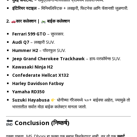
इंटिरियर स्टाइल
– मिनिमलिस्टिक + लक्झरी, फिटनेस आणि फॅशनशी जुळणारी.
2.
कार कलेक्शन |
बाईक कलेक्शन
Ferrari 599 GTO
– सुपरकार.
Audi Q7
– लक्झरी SUV.
Hummer H2
– पॉवरफुल SUV.
Jeep Grand Cherokee Trackhawk
– हाय-परफॉर्मन्स SUV.
Kawasaki Ninja H2
Confederate Hellcat X132
Harley Davidson Fatboy
Yamaha RD350
Suzuki Hayabusa
धोनीच्या गॅरेजमध्ये ५०+ बाईक्स आहेत, ज्यामुळे तो
भारतातील सर्वात मोठा बाईक कलेक्टर मानला जातो.
Conclusion (निष्कर्ष)
एकूण पाहता,
MS Dhoni
हा फक्त एक महान क्रिकेटपटू नाही, तर तो एक
स्मार्ट