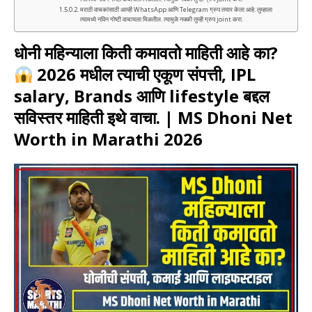
मराठी वाचकांसाठी आम्ही WhatsApp आणि Telegram ग्रुप तयार केला आहे. तुम्हाला
त्यामध्ये नविन गोष्टी वाचायला मिळतील. त्यामुळे नक्की तुम्ही ग्रुप joint करा.
धोनी महिन्याला किती कमावतो माहिती आहे का?
2026 मधील त्याची एकूण संपत्ती, IPL
salary, Brands आणि lifestyle बद्दल
सविस्तर माहिती इथे वाचा. | MS Dhoni Net
Worth in Marathi 2026