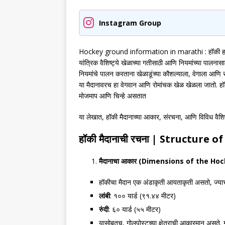
Instagram Group
Hockey ground information in marathi : हॉकी हा खे
यांत्रिक वैशिष्ट्ये खेळाच्या गतीसाठी आणि नियमांच्या पालनास
नियमांचे पालन करताना खेळाडूंच्या कौशल्याला, वेगाला आणि 
या मैदानावरच हा वेगवान आणि रोमांचक खेळ खेळला जातो. हॉक
मोजमाप आणि चिन्हे असतात
या लेखात, हॉकी मैदानाच्या आकार, संरचना, आणि विविध वैशिष्
हॉकी मैदानाची रचना
|
Structure o
मैदानाचा आकार (
Dimensions of the Hock
हॉकीचा मैदान एक अंडाकृती आयताकृती असतो, ज्याचा
लांबी
: १०० यार्ड (९१.४४ मीटर)
रुंदी
: ६० यार्ड (५५ मीटर)
यासोबतच, गोलपोस्टच्या क्षेत्राची आकारमान असते. 