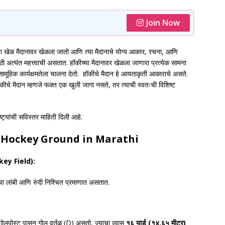
Join Now
ळ मैदानावर खेळला जातो आणि त्या मैदानाचे योग्य आकार, रचना, आणि
ाठी अत्यंत महत्त्वाची असतात. हॉकीच्या मैदानावर खेळला जाणारा प्रत्येक सामना
सामूहिक कार्यक्षमतेला चालना देतो. हॉकीचे मैदान हे आयताकृती आकाराचे असते.
ीचे मैदान म्हणजे फक्त एक खुली जागा नसते, तर त्याची स्वतःची विशिष्ट
ट्यांची सविस्तर माहिती दिली आहे.
f Hockey Ground
in Marathi
ey Field):
 लांबी आणि रुंदी निश्चित प्रमाणात असतात.
गोलपोस्ट पासून गोल वर्तुळ (D) असतो, ज्याचा व्यास
१६ यार्ड (१४.६५ मीटर)