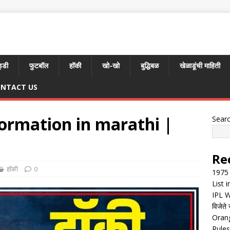
्डी
फुटबॉल
हॉकी
खो-खो
बुद्धिबळ
खेळाडूंची माहिती
NTACT US
ormation in marathi |
Sear
Re
हॉकी
0
1975 
List 
IPL W
विजेते 
Orang
Rules