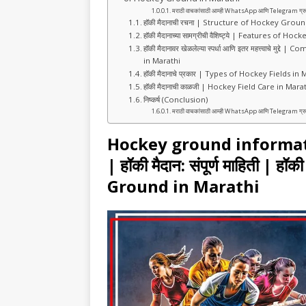
b
A
ra
मराठी वाचकांसाठी आम्ही WhatsApp आणि Telegram ग्रुप तयार क
o
p
m
हॉकी मैदानाची रचना | Structure of Hockey Grou
हॉकी मैदानाच्या सामग्रीची वैशिष्ट्ये | Features of
o
p
हॉकी मैदानावर खेळलेल्या स्पर्धा आणि इतर महत्त्वाचे
in Marathi
k
हॉकी मैदानाचे प्रकार | Types of Hockey Fields in
हॉकी मैदानाची काळजी | Hockey Field Care in Mara
निष्कर्ष (Conclusion)
मराठी वाचकांसाठी आम्ही WhatsApp आणि Telegram ग्रुप तयार क
Hockey ground information
|
हॉकी मैदान: संपूर्ण माहिती |
Ground in Marathi