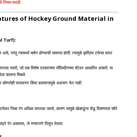
 नियम मराठी
atures of Hockey Ground Material
in
l Turf):
, परंतु त्यामध्ये घर्षण होण्याची समस्या होती. त्यामुळे कृत्रिम टर्फचा वापर
ापरला जातो, जो एक विशेष प्रकारच्या पॉलिथीनच्या मॅटवर आधारित असतो. या
ीला चालना मिळते.
वर कोणतेही वातावरण किंवा हवामानामुळे अडचण येत नाही.
 टर्फवर निळा रंग अधिक वापरला जातो, कारण यामुळे खेळाडूंना चेंडू दिसण्यास सोपे
पांढरे रंग असतात, जे स्पष्टपणे दिसून येतात.
):