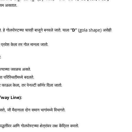
नियम असतात.
सते. हे गोलपोस्टच्या चारही बाजूने बनवले जाते. याला
“D”
(gola shape) असेही
ात प्रवेश केला तर गोल मानला जातो.
:
ंतु त्याच्या जवळच असते.
या परिस्थितीमध्ये बदलते.
हेर फाऊल केला, तर पेनल्टी कॉर्नर दिला जातो.
fway Line):
, जी मैदानाला दोन समान भागांमध्ये विभागते.
धतींवर आणि गोलपोस्टच्या क्षेत्रांवर लक्ष केंद्रित करतो.