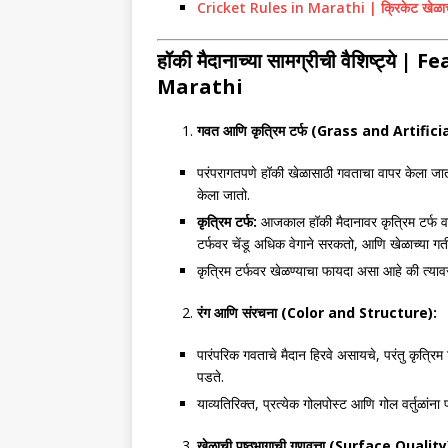
Cricket Rules in Marathi | क्रिकेट खेळाचे
हॉकी मैदानाच्या सामग्रीची वैशिष्ट्ये
|
Fe
Marathi
गवत आणि कृत्रिम टर्फ (
Grass and Artificia
परंपरागतपणे हॉकी खेळासाठी गवताचा वापर केला जात असे
केला जातो.
कृत्रिम टर्फ:
आजकाल हॉकी मैदानावर कृत्रिम टर्फ व
टर्फवर चेंडू अधिक वेगाने सरकतो, आणि खेळाच्या गत
कृत्रिम टर्फवर खेळण्याचा फायदा असा आहे की त्या
रंग आणि संरचना (
Color and Structure):
पारंपरिक गवताचे मैदान हिरवे असायचे, परंतु कृत्रिम
पडते.
याव्यतिरिक्त, प्रत्येक गोलपोस्ट आणि गोल वर्तुळांना 
खेळाची पृष्ठभागाची गुणवत्ता (
Surface Quality