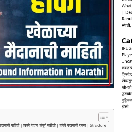
What 
| Dec
Rahul
संपत्त
Ca
IPL 
Playe
Unca
कबड्ड
क्रिके
खेळाडूं
खो-खो
फुटबॉ
बुद्धिबळ
हॉकी
ी माहिती | हॉकी मैदान: संपूर्ण माहिती | हॉकी मैदानाची रचना | Structure