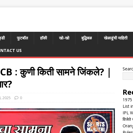
्डी
फुटबॉल
हॉकी
खो-खो
बुद्धिबळ
खेळाडूंची माहिती
NTACT US
 : कुणी किती सामने जिंकले? |
Sear
ार?
Re
L 2025
0
1975 
List 
IPL W
विजेते 
Orang
Rules