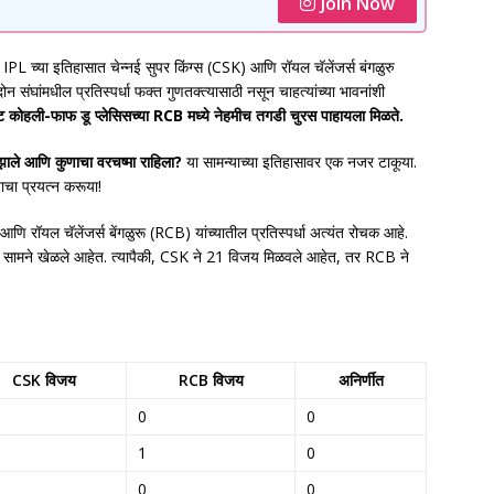
Join Now
 च्या इतिहासात चेन्नई सुपर किंग्स (CSK) आणि रॉयल चॅलेंजर्स बंगळुरु
संघांमधील प्रतिस्पर्धा फक्त गुणतक्त्यासाठी नसून चाहत्यांच्या भावनांशी
 कोहली-फाफ डू प्लेसिसच्या RCB मध्ये नेहमीच तगडी चुरस पाहायला मिळते.
ाले आणि कुणाचा वरचष्मा राहिला?
या सामन्याच्या इतिहासावर एक नजर टाकूया.
ाचा प्रयत्न करूया!
आणि रॉयल चॅलेंजर्स बेंगळुरू (RCB) यांच्यातील प्रतिस्पर्धा अत्यंत रोचक आहे.
कूण 33 सामने खेळले आहेत. त्यापैकी, CSK ने 21 विजय मिळवले आहेत, तर RCB ने
CSK विजय
RCB विजय
अनिर्णीत
0
0
1
0
0
0