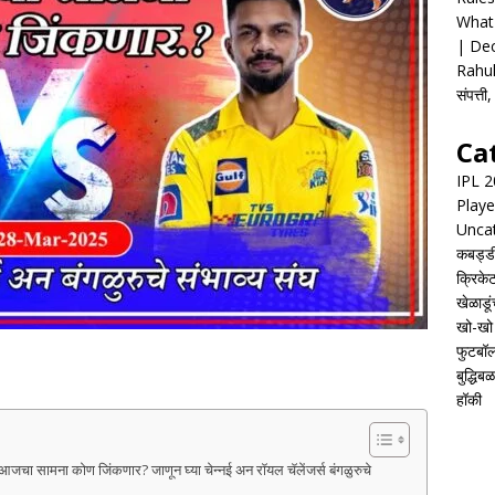
What 
| Dec
Rahul
संपत्त
Ca
IPL 
Playe
Unca
कबड्ड
क्रिके
खेळाडूं
खो-खो
फुटबॉ
बुद्धिबळ
हॉकी
चा सामना कोण जिंकणार? जाणून घ्या चेन्नई अन रॉयल चॅलेंजर्स बंगळुरुचे