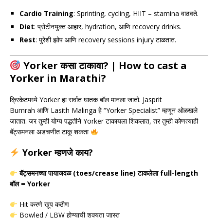
Cardio Training
: Sprinting, cycling, HIIT – stamina वाढवते.
Diet
: प्रोटीनयुक्त आहार, hydration, आणि recovery drinks.
Rest
: पुरेशी झोप आणि recovery sessions injury टाळतात.
Yorker कसा टाकावा? | How to cast a
Yorker in Marathi?
क्रिकेटमध्ये Yorker हा सर्वात घातक बॉल मानला जातो.
Jasprit
Bumrah
आणि
Lasith Malinga
हे “Yorker Specialist” म्हणून ओळखले
जातात. जर तुम्ही योग्य पद्धतीने Yorker टाकायला शिकलात, तर तुम्ही कोणत्याही
बॅट्समनला अडचणीत टाकू शकता
Yorker म्हणजे काय?
बॅट्समनच्या पायाजवळ (toes/crease line) टाकलेला full-length
बॉल = Yorker
Hit करणे खूप कठीण
Bowled / LBW होण्याची शक्यता जास्त