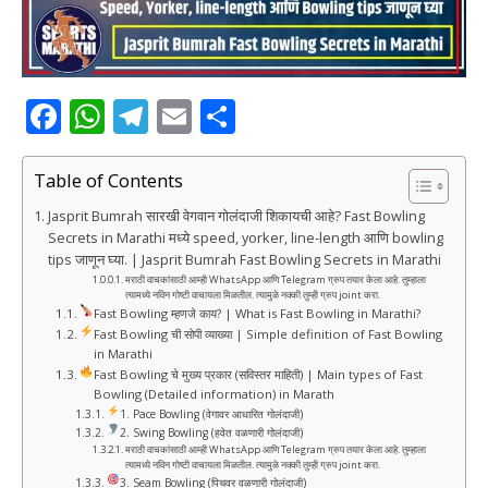
F
W
T
E
S
a
h
el
m
h
c
at
e
ai
ar
Table of Contents
e
s
g
l
e
Jasprit Bumrah सारखी वेगवान गोलंदाजी शिकायची आहे? Fast Bowling
Secrets in Marathi मध्ये speed, yorker, line-length आणि bowling
b
A
ra
tips जाणून घ्या. | Jasprit Bumrah Fast Bowling Secrets in Marathi
o
p
m
मराठी वाचकांसाठी आम्ही WhatsApp आणि Telegram ग्रुप तयार केला आहे. तुम्हाला
त्यामध्ये नविन गोष्टी वाचायला मिळतील. त्यामुळे नक्की तुम्ही ग्रुप joint करा.
o
p
Fast Bowling म्हणजे काय? | What is Fast Bowling in Marathi?
Fast Bowling ची सोपी व्याख्या | Simple definition of Fast Bowling
k
in Marathi
Fast Bowling चे मुख्य प्रकार (सविस्तर माहिती) | Main types of Fast
Bowling (Detailed information) in Marath
1. Pace Bowling (वेगावर आधारित गोलंदाजी)
2. Swing Bowling (हवेत वळणारी गोलंदाजी)
मराठी वाचकांसाठी आम्ही WhatsApp आणि Telegram ग्रुप तयार केला आहे. तुम्हाला
त्यामध्ये नविन गोष्टी वाचायला मिळतील. त्यामुळे नक्की तुम्ही ग्रुप joint करा.
3. Seam Bowling (पिचवर वळणारी गोलंदाजी)