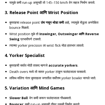
यामुळे कमी run-up असूनही तो 145–150 km/h वेग सहज निर्माण करतो.
3.
Release Point आणि Wrist Position
बुमराहचा release point
उंच नसून थोडा कमी
आहे, ज्यामुळे चेंडूला अनपेक्षित
bounce मिळतो.
Wrist position मुळे तो
Inswinger, Outswinger आणि Reverse
Swing
प्रभावीपणे टाकतो.
त्याच्या yorker precision ला wrist flick मोठा हातभार लावतो.
4.
Yorker Specialist
बुमराहची सर्वात मोठी ताकद म्हणजे
accurate yorkers
.
Death overs मध्ये तो सतत yorker टाकून फलंदाजाला फसवतो.
लसिथ मलिंगा नंतर बुमराहला जगातील सर्वोत्तम yorker bowler मानले जाते.
5.
Variation आणि Mind Games
Slower Ball
: वेग कमी करून फलंदाजाला गोंधळवतो.
Bouncer
: कमी run-up असूनही तीव्र उसळी निर्माण करतो.