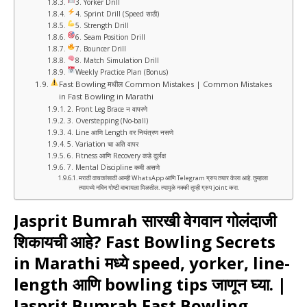
3. Yorker Drill
4. Sprint Drill (Speed साठी)
5. Strength Drill
6. Seam Position Drill
7. Bouncer Drill
8. Match Simulation Drill
Weekly Practice Plan (Bonus)
Fast Bowling मधील Common Mistakes | Common Mistakes
in Fast Bowling in Marathi
2. Front Leg Brace न वापरणे
3. Overstepping (No-ball)
4. Line आणि Length वर नियंत्रण नसणे
5. Variation चा अति वापर
6. Fitness आणि Recovery कडे दुर्लक्ष
7. Mental Discipline कमी असणे
मराठी वाचकांसाठी आम्ही WhatsApp आणि Telegram ग्रुप तयार केला आहे. तुम्हाला
त्यामध्ये नविन गोष्टी वाचायला मिळतील. त्यामुळे नक्की तुम्ही ग्रुप joint करा.
Jasprit Bumrah
सारखी वेगवान गोलंदाजी
शिकायची आहे? Fast Bowling Secrets
in Marathi मध्ये speed, yorker, line-
length आणि bowling tips जाणून घ्या. |
Jasprit Bumrah Fast Bowling