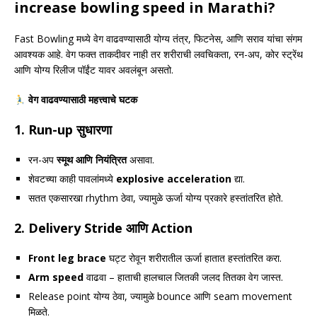
increase bowling speed in Marathi?
Fast Bowling मध्ये वेग वाढवण्यासाठी योग्य तंत्र, फिटनेस, आणि सराव यांचा संगम
आवश्यक आहे. वेग फक्त ताकदीवर नाही तर शरीराची लवचिकता, रन-अप, कोर स्ट्रेंथ
आणि योग्य रिलीज पॉईंट यावर अवलंबून असतो.
वेग वाढवण्यासाठी महत्त्वाचे घटक
1.
Run-up सुधारणा
रन-अप
स्मूथ आणि नियंत्रित
असावा.
शेवटच्या काही पावलांमध्ये
explosive acceleration
द्या.
सतत एकसारखा rhythm ठेवा, ज्यामुळे ऊर्जा योग्य प्रकारे हस्तांतरित होते.
2.
Delivery Stride आणि Action
Front leg brace
घट्ट रोवून शरीरातील ऊर्जा हातात हस्तांतरित करा.
Arm speed
वाढवा – हाताची हालचाल जितकी जलद तितका वेग जास्त.
Release point योग्य ठेवा, ज्यामुळे bounce आणि seam movement
मिळते.