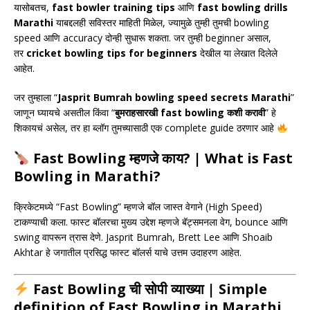
यासोबतच,
fast bowler training tips
आणि
fast bowling drills
Marathi
याबद्दलही सविस्तर माहिती मिळेल, ज्यामुळे तुम्ही तुमची bowling
speed आणि accuracy दोन्ही सुधारू शकता. जर तुम्ही beginner असाल,
तर
cricket bowling tips for beginners
देखील या लेखात दिलेले
आहेत.
जर तुम्हाला “
Jasprit Bumrah bowling speed secrets Marathi
”
जाणून घ्यायचे असतील किंवा “
बुमराहसारखी fast bowling कशी करावी
” हे
शिकायचं असेल, तर हा ब्लॉग तुमच्यासाठी एक complete guide ठरणार आहे
Fast Bowling म्हणजे काय? | What is Fast
Bowling in Marathi?
क्रिकेटमध्ये “Fast Bowling” म्हणजे बॉल जास्त वेगाने (High Speed)
टाकण्याची कला. फास्ट बॉलरचा मुख्य उद्देश म्हणजे बॅट्समनला वेग, bounce आणि
swing वापरून त्रास देणे.
Jasprit Bumrah
,
Brett Lee
आणि
Shoaib
Akhtar
हे जगातील प्रसिद्ध फास्ट बॉलर्स याचे उत्तम उदाहरण आहेत.
Fast Bowling ची सोपी व्याख्या | Simple
definition of Fast Bowling in Marathi