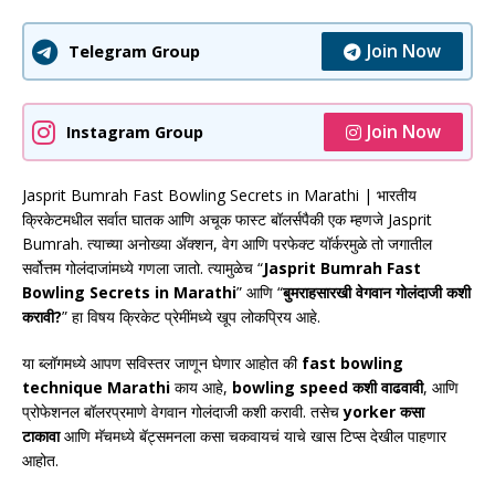
Join Now
Telegram Group
Join Now
Instagram Group
Jasprit Bumrah Fast Bowling Secrets in Marathi | भारतीय
क्रिकेटमधील सर्वात घातक आणि अचूक फास्ट बॉलर्सपैकी एक म्हणजे
Jasprit
Bumrah
. त्याच्या अनोख्या ॲक्शन, वेग आणि परफेक्ट यॉर्करमुळे तो जगातील
सर्वोत्तम गोलंदाजांमध्ये गणला जातो. त्यामुळेच “
Jasprit Bumrah Fast
Bowling Secrets in Marathi
” आणि “
बुमराहसारखी वेगवान गोलंदाजी कशी
करावी?
” हा विषय क्रिकेट प्रेमींमध्ये खूप लोकप्रिय आहे.
या ब्लॉगमध्ये आपण सविस्तर जाणून घेणार आहोत की
fast bowling
technique Marathi
काय आहे,
bowling speed कशी वाढवावी
, आणि
प्रोफेशनल बॉलरप्रमाणे वेगवान गोलंदाजी कशी करावी. तसेच
yorker कसा
टाकावा
आणि मॅचमध्ये बॅट्समनला कसा चकवायचं याचे खास टिप्स देखील पाहणार
आहोत.