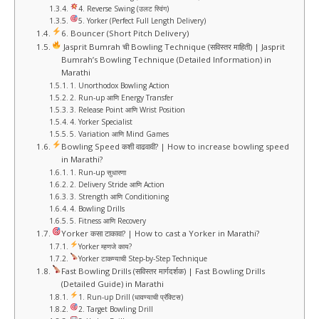
4. Reverse Swing (उलट स्विंग)
5. Yorker (Perfect Full Length Delivery)
6. Bouncer (Short Pitch Delivery)
Jasprit Bumrah ची Bowling Technique (सविस्तर माहिती) | Jasprit
Bumrah’s Bowling Technique (Detailed Information) in
Marathi
1. Unorthodox Bowling Action
2. Run-up आणि Energy Transfer
3. Release Point आणि Wrist Position
4. Yorker Specialist
5. Variation आणि Mind Games
Bowling Speed कशी वाढवावी? | How to increase bowling speed
in Marathi?
1. Run-up सुधारणा
2. Delivery Stride आणि Action
3. Strength आणि Conditioning
4. Bowling Drills
5. Fitness आणि Recovery
Yorker कसा टाकावा? | How to cast a Yorker in Marathi?
Yorker म्हणजे काय?
Yorker टाकण्याची Step-by-Step Technique
Fast Bowling Drills (सविस्तर मार्गदर्शक) | Fast Bowling Drills
(Detailed Guide) in Marathi
1. Run-up Drill (धावण्याची प्रॅक्टिस)
2. Target Bowling Drill