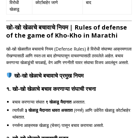
विरोधी
कोर्टाबाहेर जाणे
बाद
खेळाडू
खो-खो खेळाचे बचावाचे नियम
| Rules of defense
of the game of Kho-Kho in Marathi
खो-खो खेळातील बचावाचे नियम (Defense Rules) हे विरोधी संघाच्या आक्रमणाला
रोखण्यासाठी आणि स्वतःला बाद होण्यापासून वाचवण्यासाठी ठरवलेले आहेत. बचाव
करणाऱ्या खेळाडूंची चपळाई, वेग आणि रणनीती यावर संघाचा विजय अवलंबून असतो.
खो-खो खेळाचे बचावाचे प्रमुख नियम
१. खो-खो खेळाचे बचाव करणाऱ्या संघाची रचना
बचाव करणाऱ्या संघात
९ खेळाडू मैदानात
असतात.
त्यापैकी
३ खेळाडू मैदानात धावत असतात
(रनर्स) आणि उर्वरित खेळाडू कोर्टाबाहेर
थांबतात.
रनर्सना आक्रमक खेळाडू (चेसर) पासून बचाव करायचा असतो.