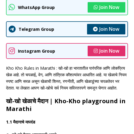
Join Now
WhatsApp Group
Join Now
Telegram Group
Join Now
Instagram Group
Kho Kho Rules in Marathi : खो-खो हा भारतातील पारंपरिक आणि लोकप्रिय
खेळ आहे. तो चपळाई, वेग, आणि तांत्रिक कौशल्यांवर आधारित आहे. या खेळाचे नियम
स्पष्ट आणि सरळ असून खेळाची शिस्त, रणनीती, आणि खेळाडूंच्या चपळतेवर भर
देतात. या लेखात आपण खो-खोचे सर्व नियम सविस्तरपणे समजून घेणार आहोत.
खो-खो खेळाचे मैदान
| Kho-Kho playground in
Marathi
1.1
मैदानाचे मापदंड