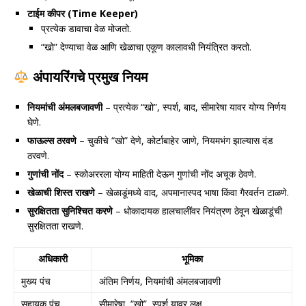
टाईम कीपर (Time Keeper)
प्रत्येक डावाचा वेळ मोजतो.
“खो” देण्याचा वेळ आणि खेळाचा एकूण कालावधी नियंत्रित करतो.
अंपायरिंगचे प्रमुख नियम
नियमांची अंमलबजावणी
– प्रत्येक “खो”, स्पर्श, बाद, सीमारेषा यावर योग्य निर्णय
घेणे.
फाऊल्स ठरवणे
– चुकीचे “खो” देणे, कोर्टाबाहेर जाणे, नियमभंग झाल्यास दंड
ठरवणे.
गुणांची नोंद
– स्कोअररला योग्य माहिती देऊन गुणांची नोंद अचूक ठेवणे.
खेळाची शिस्त राखणे
– खेळाडूंमध्ये वाद, अपमानास्पद भाषा किंवा गैरवर्तन टाळणे.
सुरक्षितता सुनिश्चित करणे
– धोकादायक हालचालींवर नियंत्रण ठेवून खेळाडूंची
सुरक्षितता राखणे.
अधिकारी
भूमिका
मुख्य पंच
अंतिम निर्णय, नियमांची अंमलबजावणी
सहायक पंच
सीमारेषा, “खो”, स्पर्श यावर लक्ष