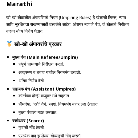
Marathi
खो-खो खेळातील अंपायरिंगचे नियम (Umpiring Rules) हे खेळाची शिस्त, न्याय
आणि सुरक्षितता राखण्यासाठी ठरवलेले आहेत. अंपायर म्हणजे पंच, जे खेळाचे निरीक्षण
करून योग्य निर्णय घेतात.
खो-खो अंपायरांचे प्रकार
मुख्य पंच (Main Referee/Umpire)
संपूर्ण सामन्याचे निरीक्षण करतो.
आक्रमण व बचाव यातील नियमभंग ठरवतो.
अंतिम निर्णय देतो.
सहायक पंच (Assistant Umpires)
कोर्टाच्या दोन्ही बाजूंवर उभे राहतात.
सीमारेषा, “खो” देणे, स्पर्श, नियमभंग यावर लक्ष ठेवतात.
मुख्य पंचाला मदत करतात.
स्कोअरर (Scorer)
गुणांची नोंद ठेवतो.
प्रत्येक बाद झालेल्या खेळाडूची नोंद करतो.