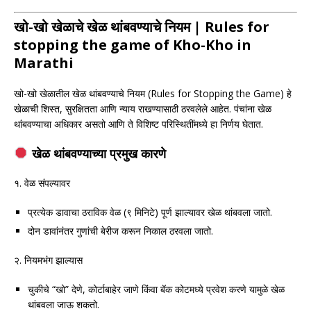
खो-खो खेळाचे
खेळ थांबवण्याचे नियम
| Rules for
stopping the game of Kho-Kho in
Marathi
खो-खो खेळातील खेळ थांबवण्याचे नियम (Rules for Stopping the Game) हे
खेळाची शिस्त, सुरक्षितता आणि न्याय राखण्यासाठी ठरवलेले आहेत. पंचांना खेळ
थांबवण्याचा अधिकार असतो आणि ते विशिष्ट परिस्थितींमध्ये हा निर्णय घेतात.
खेळ थांबवण्याच्या प्रमुख कारणे
१. वेळ संपल्यावर
प्रत्येक डावाचा ठराविक वेळ (९ मिनिटे) पूर्ण झाल्यावर खेळ थांबवला जातो.
दोन डावांनंतर गुणांची बेरीज करून निकाल ठरवला जातो.
२. नियमभंग झाल्यास
चुकीचे “खो” देणे, कोर्टाबाहेर जाणे किंवा बॅक कोटमध्ये प्रवेश करणे यामुळे खेळ
थांबवला जाऊ शकतो.