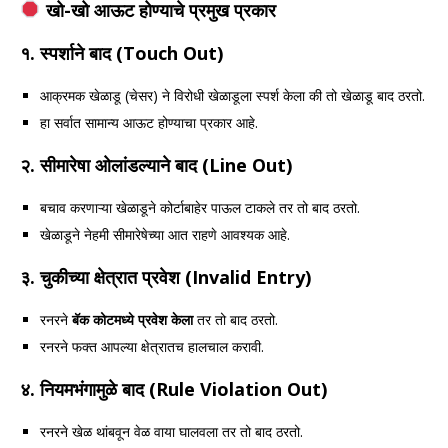
खो-खो आऊट होण्याचे प्रमुख प्रकार
१. स्पर्शाने बाद (Touch Out)
आक्रमक खेळाडू (चेसर) ने विरोधी खेळाडूला स्पर्श केला की तो खेळाडू बाद ठरतो.
हा सर्वात सामान्य आऊट होण्याचा प्रकार आहे.
२. सीमारेषा ओलांडल्याने बाद (Line Out)
बचाव करणाऱ्या खेळाडूने कोर्टाबाहेर पाऊल टाकले तर तो बाद ठरतो.
खेळाडूने नेहमी सीमारेषेच्या आत राहणे आवश्यक आहे.
३. चुकीच्या क्षेत्रात प्रवेश (Invalid Entry)
रनरने
बॅक कोटमध्ये प्रवेश केला
तर तो बाद ठरतो.
रनरने फक्त आपल्या क्षेत्रातच हालचाल करावी.
४. नियमभंगामुळे बाद (Rule Violation Out)
रनरने खेळ थांबवून वेळ वाया घालवला तर तो बाद ठरतो.