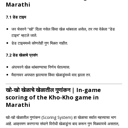
Marathi
7.1
डेड टाइम
जर चेसरने “खो” दिला नसेल किंवा खेळ थांबवला असेल, तर त्या वेळेला “डेड
टाइम” म्हटले जाते.
डेड टाइममध्ये कोणतेही गुण मिळत नाहीत.
7.2
डेड खेळाचे प्रसंग
अंपायरने खेळ थांबवण्याचा निर्णय घेतल्यास.
मैदानावर अपघात झाल्यास किंवा खेळाडूंमध्ये वाद झाला तर.
खो-खो खेळाचे खेळातील गुणांकन
| In-game
scoring of the Kho-Kho game in
Marathi
खो-खो खेळातील गुणांकन (Scoring System) हा खेळाचा सर्वात महत्त्वाचा भाग
आहे. आक्रमण करणाऱ्या संघाने विरोधी खेळाडूंना बाद करून गुण मिळवायचे असतात,