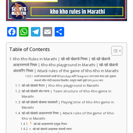
F
W
T
E
S
a
h
el
m
h
c
at
e
ai
ar
Table of Contents
e
s
g
l
e
Kho Kho Rules in Marathi | खो-खो खेळाचे नियम | खो-खो खेळाचे
आक्रमणाचे नियम | Kho-Kho playground in Marathi | खो-खो खेळाचे
b
A
ra
अंपायरिंग नियम | Attack rules of the game of Kho-Kho in Marathi
o
p
m
मराठी वाचकांसाठी आम्ही WhatsApp आणि Telegram ग्रुप तयार केला आहे. तुम्हाला
त्यामध्ये नविन गोष्टी वाचायला मिळतील. त्यामुळे नक्की तुम्ही ग्रुप joint करा.
o
p
खो-खो खेळाचे मैदान | Kho-Kho playground in Marathi
खो-खो खेळाचे संघ रचना | Team structure of Kho-Kho game in
k
Marathi
खो-खो खेळाचे खेळाचा कालावधी | Playing time of Kho-Kho game in
Marathi
खो-खो खेळाचे आक्रमणाचे नियम | Attack rules of the game of Kho-
Kho in Marathi
खो-खो आक्रमणाचे प्रमुख नियम
१. खो-खो खेळाचे आक्रमक संघाची रचना