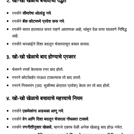
२. खो-खो खेळाचे बचावाची पद्धत
रनर्सने
सीमारेषा ओलांडू नये
.
रनर्सने
बॅक कोटमध्ये प्रवेश करू नये
.
रनर्सने सतत हालचाल करत राहणे आवश्यक आहे; थांबून वेळ वाया घालवणे निषिद्ध
आहे.
रनर्सने चपळाईने दिशा बदलून चेसरपासून बचाव करावा.
३. खो-खो खेळाचे बाद होण्याचे प्रकार
चेसरने स्पर्श केल्यास रनर बाद होतो.
रनरने कोर्टाबाहेर पाऊल टाकल्यास तो बाद ठरतो.
रनरने नियमभंग (उदा. चुकीच्या क्षेत्रात प्रवेश) केला तर तो बाद होतो.
४. खो-खो खेळाचे बचावाचे महत्त्वाचे नियम
रनर्सने
एकमेकांना अडथळा आणू नये
.
रनर्सने
वेग आणि दिशा बदलून चेसरला गोंधळात टाकावे
.
रनर्सने
रणनीतीनुसार खेळावे
, म्हणजे एकाच वेळी अनेक खेळाडू बाद होऊ नयेत.