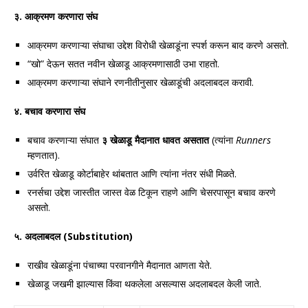
३. आक्रमण करणारा संघ
आक्रमण करणाऱ्या संघाचा उद्देश विरोधी खेळाडूंना स्पर्श करून बाद करणे असतो.
“खो” देऊन सतत नवीन खेळाडू आक्रमणासाठी उभा राहतो.
आक्रमण करणाऱ्या संघाने रणनीतीनुसार खेळाडूंची अदलाबदल करावी.
४. बचाव करणारा संघ
बचाव करणाऱ्या संघात
३ खेळाडू मैदानात धावत असतात
(त्यांना
Runners
म्हणतात).
उर्वरित खेळाडू कोर्टाबाहेर थांबतात आणि त्यांना नंतर संधी मिळते.
रनर्सचा उद्देश जास्तीत जास्त वेळ टिकून राहणे आणि चेसरपासून बचाव करणे
असतो.
५. अदलाबदल (Substitution)
राखीव खेळाडूंना पंचाच्या परवानगीने मैदानात आणता येते.
खेळाडू जखमी झाल्यास किंवा थकलेला असल्यास अदलाबदल केली जाते.