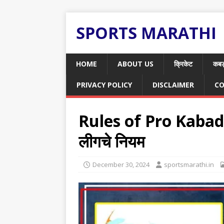
SPORTS MARATHI
HOME
ABOUT US
क्रिकेट
कबड
PRIVACY POLICY
DISCLAIMER
CO
Rules of Pro Kabaddi
लीगचे नियम
December 30, 2024
sportsmarathi.in