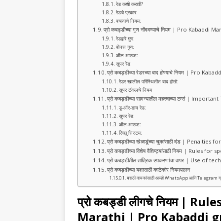
रेड कशी करावी?
रेडचे प्रकार:
बचावाचे नियम:
प्रो कबड्डीच्या गुण नोंदवण्याचे नियम | Pro Kabaddi
रेडद्वारे गुण:
बोनस गुण:
ऑल-आऊट:
सुपर रेड:
प्रो कबड्डीच्या रेडरच्या बाद होण्याचे नियम | Pro K
रेडर खालील परिस्थितीत बाद होतो:
सुपर टॅकलचे नियम
प्रो कबड्डीच्या सामन्यातील महत्त्वाच्या टर्म्स | I
डू-ऑर-डाय रेड:
सुपर रेड:
ऑल-आऊट:
रिव्ह्यू सिस्टम:
प्रो कबड्डीच्या खेळाडूंच्या चुकांसाठी दंड | Penalt
प्रो कबड्डीच्या विशेष वैशिष्ट्यांसाठी नियम | Rules
प्रो कबड्डीतील तांत्रिक उपकरणांचा वापर | Use o
प्रो कबड्डीच्या यशासाठी काटेकोर नियमपालन
मराठी वाचकांसाठी आम्ही WhatsApp आणि Telegram ग्रुप तयार 
प्रो कबड्डी लीगचे नियम
| Rules
Marathi | Pro Kabaddi g