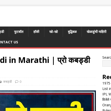
्डी
फुटबॉल
हॉकी
खो-खो
बुद्धिबळ
खेळाडूंची माहिती
NTACT US
 in Marathi | प्रो कबड्डी
Sear
Re
कबड्डी
0
1975 
List 
IPL W
विजेते 
Orang
Rules