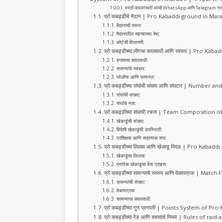
b
A
ra
मराठी वाचकांसाठी आम्ही WhatsApp आणि Telegram ग्रुप तयार क
o
p
m
प्रो कबड्डीचे मैदान | Pro Kabaddi ground in Mar
मैदानाची रचना:
o
p
मैदानातील महत्त्वाच्या रेषा:
कोर्टची विभागणी:
k
प्रो कबड्डीच्या लीगचा कालावधी आणि स्वरूप | Pro K
हंगामाचा कालावधी:
सामन्यांचे स्वरूप:
प्लेऑफ आणि फायनल:
प्रो कबड्डीच्या संघांची संख्या आणि संघटन | Numb
संघांची संख्या:
संघांचे नाव:
प्रो कबड्डीच्या संघाची रचना | Team Composition
खेळाडूंची संख्या:
विदेशी खेळाडूंची उपस्थिती:
प्रशिक्षक आणि सहाय्यक संघ:
प्रो कबड्डीच्या लिलाव आणि खेळाडू निवड | Pro Kab
खेळाडूंचा लिलाव:
प्रत्येक खेळाडूचा बेस प्राइस:
प्रो कबड्डीच्या सामन्याचे स्वरूप आणि वेळापत्रक |
सामन्यांची संख्या:
वेळापत्रक:
सामन्याचा कालावधी:
प्रो कबड्डीच्या गुण प्रणाली | Points System of Pr
प्रो कबड्डीच्या रेड आणि बचावाचे नियम | Rules of 