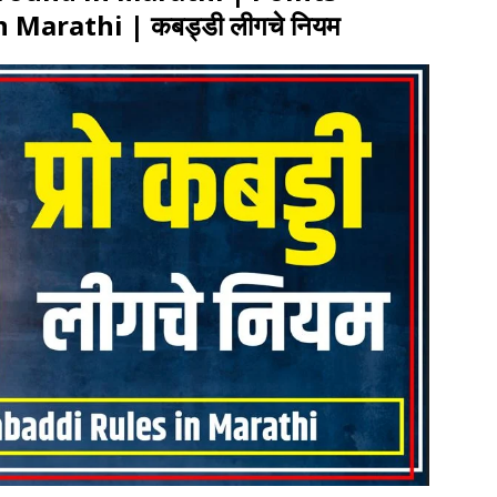
Marathi | कबड्डी लीगचे नियम