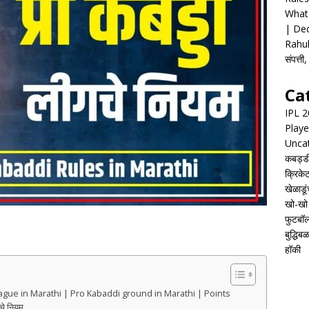
What 
| Dec
Rahul
संपत्त
Ca
IPL 
Playe
Unca
कबड्ड
क्रिके
खेळाडूं
खो-खो
फुटबॉ
बुद्धिबळ
हॉकी
League in Marathi | Pro Kabaddi ground in Marathi | Points
े नियम