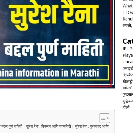
What 
| Dec
Rahul
संपत्त
Ca
IPL 
Playe
Unca
कबड्ड
क्रिके
खेळाडूं
खो-खो
फुटबॉ
बुद्धिबळ
हॉकी
 पुर्ण माहिती | सुरेश रैना : विक्रम आणि कामगिरी | सुरेश रैना : पुरस्कार आणि