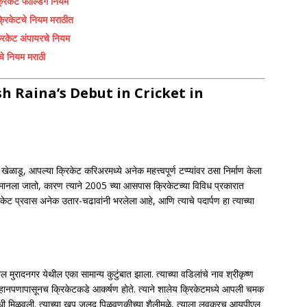
केट फील्डिंग नियम
िकेटचे नियम मराठीत
ेट अंपायरचे नियम
 नियम मराठी
| Suresh Raina’s Debut in Cricket in
ळाडू, आपल्या क्रिकेट करिअरमध्ये अनेक महत्त्वपूर्ण टप्प्यांवर ठसा निर्माण केला
्षण मानला जातो, कारण त्याने 2005 च्या आसपास क्रिकेटच्या विविध प्रकारात
केट प्रवास अनेक उतार-चढावांनी भरलेला आहे, आणि त्याचे पदार्पण हा त्याच्या
ील मुरादनगर येथील एका सामान्य कुटुंबात झाला. त्याच्या वडिलांचे नाव श्रीकृष्ण
ा लहानपणापासूनच क्रिकेटकडे आकर्षण होते. त्याने शालेय क्रिकेटमध्ये आपली चमक
ंधी मिळवली. त्याच्या खूप जलद पिळवणुकीच्या शैलीमुळे, त्याला लवकरच आयपीएल