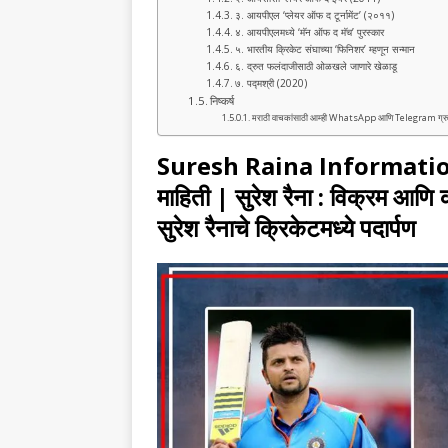
३. आयपीएल ‘प्लेयर ऑफ द टूर्नामेंट’ (२०११)
४. आयपीएलमध्ये ‘मॅन ऑफ द मॅच’ पुरस्कार
५. भारतीय क्रिकेट संघाच्या ‘फिनिशर’ म्हणून सन्मान
६. द्रुत फलंदाजीसाठी ओळखले जाणारे खेळाडू
७. पद्मश्री (2020)
निष्कर्ष
मराठी वाचकांसाठी आम्ही WhatsApp आणि Telegram ग्रुप तयार क
Suresh Raina Information in 
माहिती | सुरेश रैना : विक्रम आणि 
सुरेश रैनाचे क्रिकेटमध्ये पदार्पण