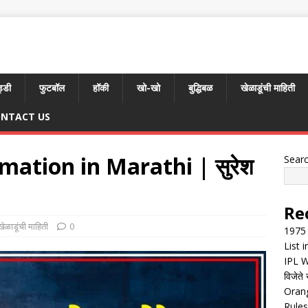
्डी
फुटबॉल
हॉकी
खो-खो
बुद्धिबळ
खेळाडूंची माहिती
NTACT US
mation in Marathi | सुरेश
Sear
Re
खेळाडूंची माहिती
0
1975 
List 
IPL W
विजेते 
Orang
Rules