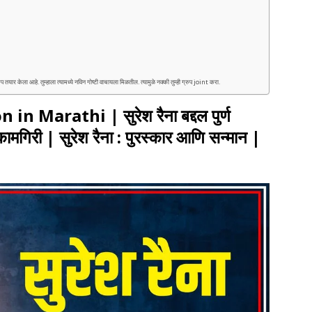
ेला आहे. तुम्हाला त्यामध्ये नविन गोष्टी वाचायला मिळतील. त्यामुळे नक्की तुम्ही ग्रुप joint करा.
Marathi | सुरेश रैना बद्दल पुर्ण
कामगिरी | सुरेश रैना : पुरस्कार आणि सन्मान |