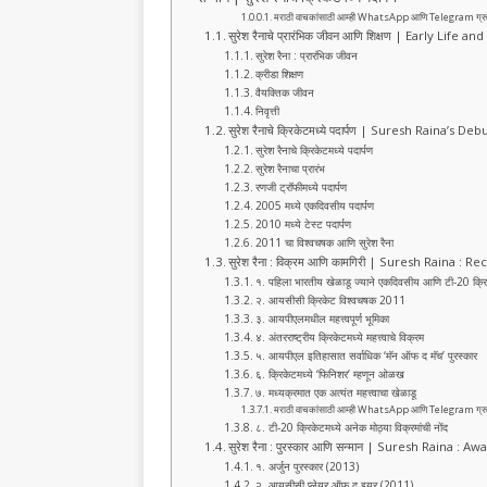
b
A
ra
मराठी वाचकांसाठी आम्ही WhatsApp आणि Telegram ग्रुप तयार क
o
p
m
सुरेश रैनाचे प्रारंभिक जीवन आणि शिक्षण | Early Lif
सुरेश रैना : प्रारंभिक जीवन
o
p
क्रीडा शिक्षण
वैयक्तिक जीवन
k
निवृत्ती
सुरेश रैनाचे क्रिकेटमध्ये पदार्पण | Suresh Raina’s D
सुरेश रैनाचे क्रिकेटमध्ये पदार्पण
सुरेश रैनाचा प्रारंभ
रणजी ट्रॉफीमध्ये पदार्पण
2005 मध्ये एकदिवसीय पदार्पण
2010 मध्ये टेस्ट पदार्पण
2011 चा विश्वचषक आणि सुरेश रैना
सुरेश रैना : विक्रम आणि कामगिरी | Suresh Raina 
१. पहिला भारतीय खेळाडू ज्याने एकदिवसीय आणि टी-20 क्रि
२. आयसीसी क्रिकेट विश्वचषक 2011
३. आयपीएलमधील महत्त्वपूर्ण भूमिका
४. अंतरराष्ट्रीय क्रिकेटमध्ये महत्त्वाचे विक्रम
५. आयपीएल इतिहासात सर्वाधिक ‘मॅन ऑफ द मॅच’ पुरस्कार
६. क्रिकेटमध्ये ‘फिनिशर’ म्हणून ओळख
७. मध्यक्रमात एक अत्यंत महत्त्वाचा खेळाडू
मराठी वाचकांसाठी आम्ही WhatsApp आणि Telegram ग्रुप तयार क
८. टी-20 क्रिकेटमध्ये अनेक मोठ्या विक्रमांची नोंद
सुरेश रैना : पुरस्कार आणि सन्मान | Suresh Raina 
१. अर्जुन पुरस्कार (2013)
२. आयसीसी प्लेयर ऑफ द इयर (2011)