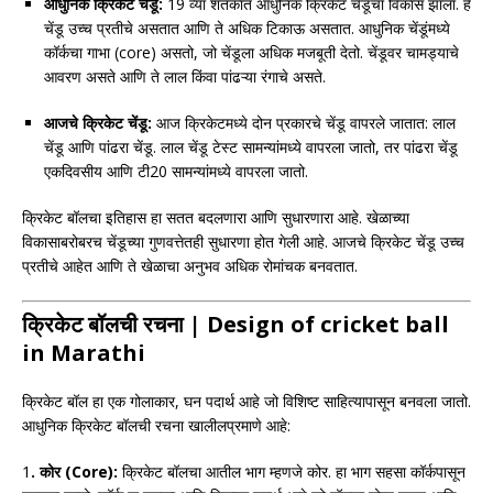
आधुनिक क्रिकेट चेंडू:
19 व्या शतकात आधुनिक क्रिकेट चेंडूचा विकास झाला. हे
चेंडू उच्च प्रतीचे असतात आणि ते अधिक टिकाऊ असतात. आधुनिक चेंडूंमध्ये
कॉर्कचा गाभा (core) असतो, जो चेंडूला अधिक मजबूती देतो. चेंडूवर चामड्याचे
आवरण असते आणि ते लाल किंवा पांढऱ्या रंगाचे असते.
आजचे क्रिकेट चेंडू:
आज क्रिकेटमध्ये दोन प्रकारचे चेंडू वापरले जातात: लाल
चेंडू आणि पांढरा चेंडू. लाल चेंडू टेस्ट सामन्यांमध्ये वापरला जातो, तर पांढरा चेंडू
एकदिवसीय आणि टी20 सामन्यांमध्ये वापरला जातो.
क्रिकेट बॉलचा इतिहास हा सतत बदलणारा आणि सुधारणारा आहे. खेळाच्या
विकासाबरोबरच चेंडूच्या गुणवत्तेतही सुधारणा होत गेली आहे. आजचे क्रिकेट चेंडू उच्च
प्रतीचे आहेत आणि ते खेळाचा अनुभव अधिक रोमांचक बनवतात.
क्रिकेट बॉलची रचना | Design of cricket ball
in Marathi
क्रिकेट बॉल हा एक गोलाकार, घन पदार्थ आहे जो विशिष्ट साहित्यापासून बनवला जातो.
आधुनिक क्रिकेट बॉलची रचना खालीलप्रमाणे आहे:
1
. कोर (Core):
क्रिकेट बॉलचा आतील भाग म्हणजे कोर. हा भाग सहसा कॉर्कपासून